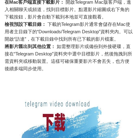
在Mac客戶端直接下載影片：
開啟Telegram Mac版客戶端，進
入相關聊天或頻道，找到目標影片。點選影片縮圖或右下角的
下載按鈕，影片會自動下載到本地並可直接觀看。
檢視預設下載目錄：
下載的Telegram影片通常會儲存在Mac使
用者主目錄下的“Downloads/Telegram Desktop”資料夾內。可以
開啟“訪達”，在下載目錄中找到所有已下載的影片檔案。
將影片匯出到其他位置：
如需整理影片或備份到外接硬碟，直
接在“Telegram Desktop”資料夾中選中目標影片，然後拖拽到所
需資料夾或移動裝置。這樣可確保重要影片不會丟失，也方便
後續多端同步使用。