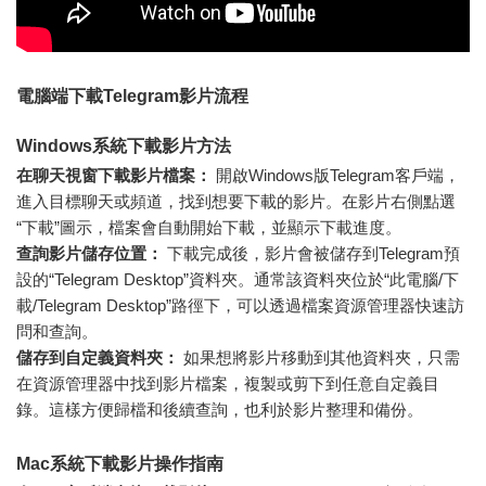
電腦端下載Telegram影片流程
Windows系統下載影片方法
在聊天視窗下載影片檔案：
開啟Windows版Telegram客戶端，
進入目標聊天或頻道，找到想要下載的影片。在影片右側點選
“下載”圖示，檔案會自動開始下載，並顯示下載進度。
查詢影片儲存位置：
下載完成後，影片會被儲存到Telegram預
設的“Telegram Desktop”資料夾。通常該資料夾位於“此電腦/下
載/Telegram Desktop”路徑下，可以透過檔案資源管理器快速訪
問和查詢。
儲存到自定義資料夾：
如果想將影片移動到其他資料夾，只需
在資源管理器中找到影片檔案，複製或剪下到任意自定義目
錄。這樣方便歸檔和後續查詢，也利於影片整理和備份。
Mac系統下載影片操作指南