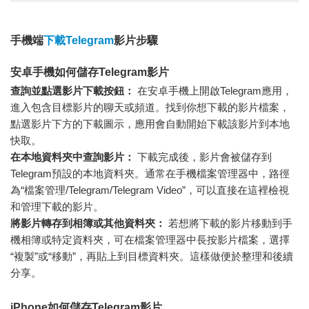
手機端
下載Telegram
影片步驟
安卓手機如何儲存Telegram影片
查詢並點選影片下載按鈕：
在安卓手機上開啟Telegram應用，
進入包含目標影片的聊天或頻道。找到你想下載的影片檔案，
點選影片下方的下載圖示，應用會自動開始下載該影片到本地
快取。
在本地資料夾中查詢影片：
下載完成後，影片會被儲存到
Telegram預設的本地資料夾。通常在手機檔案管理器中，路徑
為“檔案管理/Telegram/Telegram Video”，可以直接在這裡檢視
和管理下載的影片。
將影片轉存到相簿或其他資料夾：
若想將下載的影片移動到手
機相簿或特定資料夾，可在檔案管理器中長按影片檔案，選擇
“複製”或“移動”，再貼上到目標資料夾。這樣做便於整理和後續
分享。
iPhone如何儲存Telegram影片