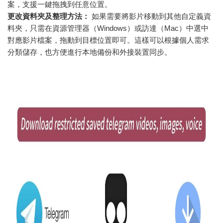
案，支援一鍵拖拽到任意位置。
更改資料夾及整理方法：
如果需要將影片移動到其他自定義資
料夾，只需在資源管理器（Windows）或訪達（Mac）中選中
對應影片檔案，拖動到目標位置即可。這樣可以根據個人需求
分類儲存，也方便進行本地備份和外接裝置同步。