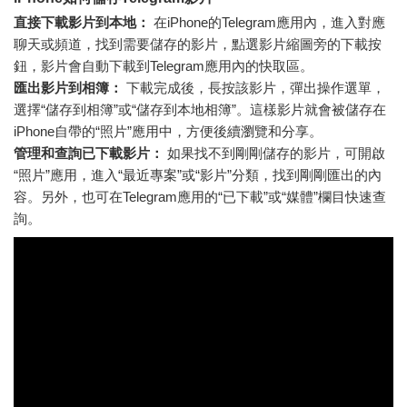
直接下載影片到本地：
在iPhone的Telegram應用內，進入對應
聊天或頻道，找到需要儲存的影片，點選影片縮圖旁的下載按
鈕，影片會自動下載到Telegram應用內的快取區。
匯出影片到相簿：
下載完成後，長按該影片，彈出操作選單，
選擇“儲存到相簿”或“儲存到本地相簿”。這樣影片就會被儲存在
iPhone自帶的“照片”應用中，方便後續瀏覽和分享。
管理和查詢已下載影片：
如果找不到剛剛儲存的影片，可開啟
“照片”應用，進入“最近專案”或“影片”分類，找到剛剛匯出的內
容。另外，也可在Telegram應用的“已下載”或“媒體”欄目快速查
詢。