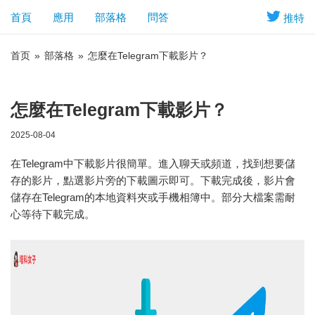
首頁
應用
部落格
問答
推特
首页
»
部落格
»
怎麼在Telegram下載影片？
怎麼在Telegram下載影片？
2025-08-04
在Telegram中下載影片很簡單。進入聊天或頻道，找到想要儲
存的影片，點選影片旁的下載圖示即可。下載完成後，影片會
儲存在Telegram的本地資料夾或手機相簿中。部分大檔案需耐
心等待下載完成。