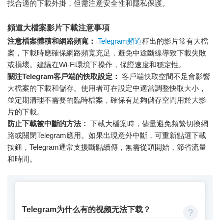
找合適的下載外掛，但需注意安全性和隱私保護。
頻道大檔案影片下載注意事項
注意檔案體積和網路頻寬：
Telegram頻道
釋出的影片常有大檔
案，下載時應確保網路頻寬充足，避免中途斷線導致下載失敗
或損壞。建議在Wi-Fi環境下操作，保證速度和穩定性。
關注Telegram客戶端的快取設定：
客戶端快取空間不足會影響
大檔案的下載和儲存。使用者可在設定中適當調整快取大小，
並定期清理不需要的臨時檔案，確保有足夠儲存空間用於大影
片的下載。
防止下載被中斷的方法：
下載大檔案時，儘量避免頻繁切換網
路或關閉Telegram應用。如果出現意外中斷，可重新點選下載
按鈕，Telegram通常支援斷點續傳，無需從頭開始，節省流量
和時間。
Telegram为什么有的视频无法下载？