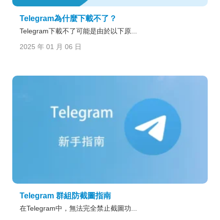
Telegram為什麼下載不了？
Telegram下載不了可能是由於以下原...
2025 年 01 月 06 日
Telegram 群組防截圖指南
在Telegram中，無法完全禁止截圖功...