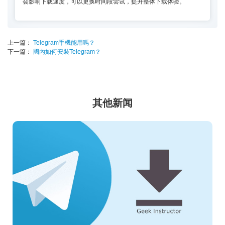
会影响下载速度，可以更换时间段尝试，提升整体下载体验。
上一篇：
Telegram手機能用嗎？
下一篇：
國內如何安裝Telegram？
其他新闻