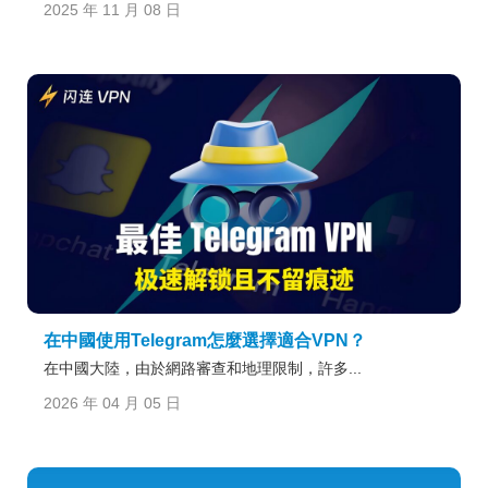
2025 年 11 月 08 日
在中國使用Telegram怎麼選擇適合VPN？
在中國大陸，由於網路審查和地理限制，許多...
2026 年 04 月 05 日