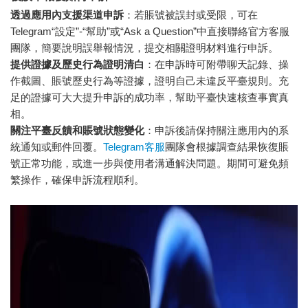
透過應用內支援渠道申訴
：若賬號被誤封或受限，可在
Telegram“設定”-“幫助”或“Ask a Question”中直接聯絡官方客服
團隊，簡要說明誤舉報情況，提交相關證明材料進行申訴。
提供證據及歷史行為證明清白
：在申訴時可附帶聊天記錄、操
作截圖、賬號歷史行為等證據，證明自己未違反平臺規則。充
足的證據可大大提升申訴的成功率，幫助平臺快速核查事實真
相。
關注平臺反饋和賬號狀態變化
：申訴後請保持關注應用內的系
統通知或郵件回覆。
Telegram客服
團隊會根據調查結果恢復賬
號正常功能，或進一步與使用者溝通解決問題。期間可避免頻
繁操作，確保申訴流程順利。