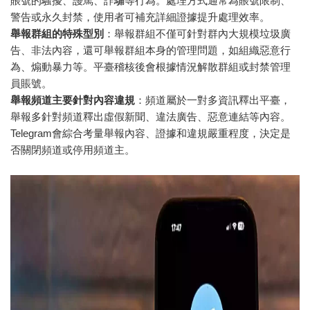
賬號的騷擾、謾罵、詐騙等行為。處理方式通常為賬號限制、
警告或永久封禁，使用者可補充詳細證據提升處理效率。
舉報群組的特殊型別
：舉報群組不僅可針對群內大規模垃圾廣
告、非法內容，還可舉報群組本身的管理問題，如組織惡意行
為、煽動暴力等。平臺稽核後會根據情況解散群組或封禁管理
員賬號。
舉報頻道主要針對內容違規
：頻道屬於一對多資訊釋出平臺，
舉報多針對頻道釋出虛假新聞、違法廣告、惡意連結等內容。
Telegram會綜合考量舉報內容、證據和違規嚴重程度，決定是
否關閉頻道或停用頻道主。