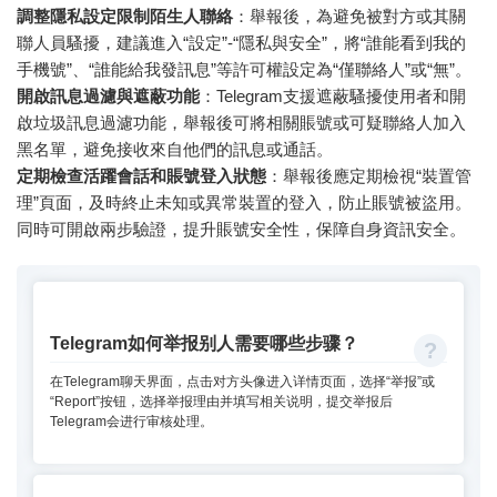
調整隱私設定限制陌生人聯絡
：舉報後，為避免被對方或其關
聯人員騷擾，建議進入“設定”-“隱私與安全”，將“誰能看到我的
手機號”、“誰能給我發訊息”等許可權設定為“僅聯絡人”或“無”。
開啟訊息過濾與遮蔽功能
：Telegram支援遮蔽騷擾使用者和開
啟垃圾訊息過濾功能，舉報後可將相關賬號或可疑聯絡人加入
黑名單，避免接收來自他們的訊息或通話。
定期檢查活躍會話和賬號登入狀態
：舉報後應定期檢視“裝置管
理”頁面，及時終止未知或異常裝置的登入，防止賬號被盜用。
同時可開啟兩步驗證，提升賬號安全性，保障自身資訊安全。
Telegram如何举报别人需要哪些步骤？
在Telegram聊天界面，点击对方头像进入详情页面，选择“举报”或
“Report”按钮，选择举报理由并填写相关说明，提交举报后
Telegram会进行审核处理。