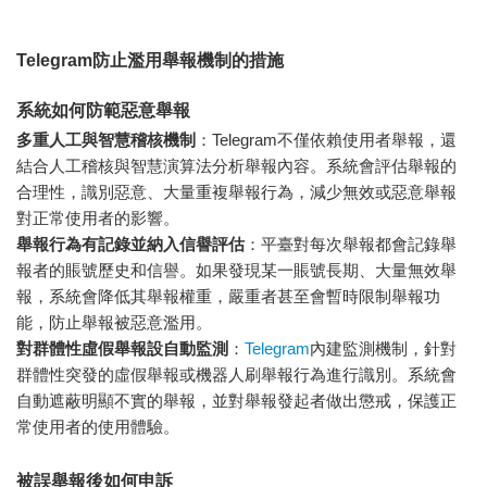
Telegram防止濫用舉報機制的措施
系統如何防範惡意舉報
多重人工與智慧稽核機制
：Telegram不僅依賴使用者舉報，還
結合人工稽核與智慧演算法分析舉報內容。系統會評估舉報的
合理性，識別惡意、大量重複舉報行為，減少無效或惡意舉報
對正常使用者的影響。
舉報行為有記錄並納入信譽評估
：平臺對每次舉報都會記錄舉
報者的賬號歷史和信譽。如果發現某一賬號長期、大量無效舉
報，系統會降低其舉報權重，嚴重者甚至會暫時限制舉報功
能，防止舉報被惡意濫用。
對群體性虛假舉報設自動監測
：
Telegram
內建監測機制，針對
群體性突發的虛假舉報或機器人刷舉報行為進行識別。系統會
自動遮蔽明顯不實的舉報，並對舉報發起者做出懲戒，保護正
常使用者的使用體驗。
被誤舉報後如何申訴