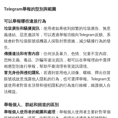
Telegram舉報的型別與範圍
可以舉報哪些違規行為
垃圾廣告和騷擾資訊
：使用者如果收到頻繁的垃圾廣告、無意
義連結、惡意邀請等，可以透過舉報功能向Telegram反饋。系
統會針對垃圾賬號或機器人採取封禁措施，減少騷擾行為的發
生。
傳播違法和有害內容
：任何涉及暴力、色情、兒童不宜內容、
恐怖主義、毒品、詐騙等違法資訊，都可以在舉報理由中選擇
相應型別進行舉報，幫助平臺清理有害資訊環境。
冒充身份與侵犯隱私
：若遇到冒用他人頭像、暱稱、釋出仿冒
賬號或故意洩露他人隱私的行為，也可選擇舉報。Telegram支
援使用者對冒名頂替和侵犯隱私的行為進行維權，維護個人合
法權益。
舉報個人、群組和頻道的區別
舉報個人使用者的範圍和處理
：舉報個人使用者主要針對單個