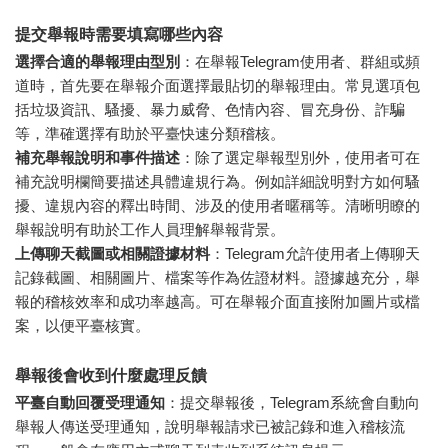
提交舉報時需要填寫哪些內容
選擇合適的舉報理由型別
：在舉報Telegram使用者、群組或頻
道時，首先要在舉報介面選擇最貼切的舉報理由。常見選項包
括垃圾資訊、騷擾、暴力威脅、色情內容、冒充身份、詐騙
等，準確選擇有助於平臺快速分類稽核。
補充舉報說明和事件描述
：除了選定舉報型別外，使用者可在
補充說明欄簡要描述具體違規行為。例如詳細說明對方如何騷
擾、違規內容的釋出時間、涉及的使用者暱稱等。清晰明瞭的
舉報說明有助於工作人員理解舉報背景。
上傳聊天截圖或相關證據材料
：Telegram允許使用者上傳聊天
記錄截圖、相關圖片、檔案等作為佐證材料。證據越充分，舉
報的稽核效率和成功率越高。可在舉報介面直接附加圖片或檔
案，以便平臺核實。
舉報後會收到什麼處理反饋
平臺自動回覆受理通知
：提交舉報後，Telegram系統會自動向
舉報人傳送受理通知，說明舉報請求已被記錄和進入稽核流