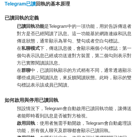
Telegram已讀
回執的基本原理
已讀回執的定義
已讀回執功能
是Telegram中的一項功能，用於告訴傳送者
對方是否已經閱讀了訊息。這一功能基於網路連線和訊息
傳送狀態，通常顯示為單勾、雙勾或者空白勾標誌。
在
私聊模式
下，傳送訊息後，會顯示兩個小勾標誌：第一
個勾表示訊息已經成功送達對方裝置，第二個勾則表示對
方已實際閱讀該訊息。
在
群聊
中，已讀回執顯示的方式稍有不同，通常透過顯示
哪些成員已閱讀訊息，來反饋閱讀狀態。此時，顯示的雙
勾標誌表示該成員已閱讀。
如何啟用與停用已讀回執
預設情況下，Telegram會自動啟用已讀回執功能，讓傳送
者能即時看到訊息是否被對方檢視。
啟用回執
：使用者無需手動開啟，Telegram會自動處理該
功能，所有個人聊天及群聊都會顯示已讀回執。