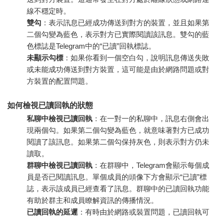
線不穩定時。
雙勾
：表示訊息已經成功傳送到對方的裝置，並且如果第
二個勾變為藍色，表示對方已實際閱讀該訊息。雙勾的藍
色標誌是Telegram中的“已讀”回執標誌。
未顯示勾標
：如果你看到一個空白勾，說明訊息傳送失敗
或未能成功傳送到對方裝置，這可能是由於網路問題或對
方裝置的配置問題。
如何檢視已讀回執的狀態
私聊中檢視已讀回執
：在一對一的私聊中，訊息右側會出
現兩個勾。如果第二個勾變為藍色，就意味著對方已成功
閱讀了該訊息。如果第二個勾保持灰色，則表示對方仍未
讀取。
群聊中檢視已讀回執
：在群聊中，Telegram會顯示每個成
員是否已閱讀訊息。單個成員的頭像下方會顯示“已讀”標
誌，表示該成員已經查看了訊息。群聊中的已讀回執功能
有助於群主和成員瞭解資訊的傳播情況。
已讀回執的延遲
：有時由於網路或裝置問題，已讀回執可