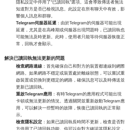
隱私設定中停用了“已讀回執”選項。這會導致傳送者無法
知道對方是否已檢視訊息。此設定在所有聊天中有效，影
響個人訊息和群聊。
Telegram伺服器延遲
：由於Telegram的伺服器可能出現
延遲，尤其是在高峰期或伺服器出現問題時，已讀回執也
可能無法及時更新。此時，使用者只能等待伺服器恢復正
常，回執才會顯示。
解決已讀回執無法更新的問題
檢查網路連線
：首先確保自己和對方的裝置都連線到網際
網路。如果網路不穩定或裝置處於離線狀態，可以嘗試重
啟裝置或切換到更穩定的網路，確保訊息可以及時傳送並
更新已讀回執。
重啟Telegram應用
：有時Telegram的應用程式可能出現
卡頓或無法更新的情況。透過關閉並重新啟動Telegram應
用，可以解決一些暫時的故障，恢復已讀回執的正常顯
示。
檢查隱私設定
：如果已讀回執長時間不更新，檢查是否對
方停用了已讀回執功能。你可以向對方確認其隱私設定，