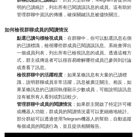
明的已讀統計，列出所有已閱讀該訊息的成員。這有助於
管理群聊中資訊的傳播，確保關鍵訊息被儘快關注。
如何檢視群聊成員的閱讀情況
點選已讀勾標檢視成員
：在群聊中，你可以點選訊息右側
的已讀標識，檢視哪些群成員已閱讀該訊息。系統會彈出
一個成員列表，列出所有已檢視訊息的成員。透過這種方
式，群主或傳送者可以很容易瞭解哪些成員已參與到討論
或查看了訊息。
檢視群聊中的活躍程度
：如果某條訊息有大量的已讀標
識，說明群聊成員非常活躍，訊息被廣泛關注。相反，如
果某條訊息的已讀回執僅顯示少數成員，可能說明該訊息
沒有被所有人看到或對話較少。
管理群聊中成員的閱讀情況
：如果群主開啟了特定許可權
或機器人功能，群成員的閱讀情況還可以更細緻地統計。
部分群組可以透過使用Telegram機器人的幫助，自動追蹤
每個成員的閱讀行為，並且提供相關報告。