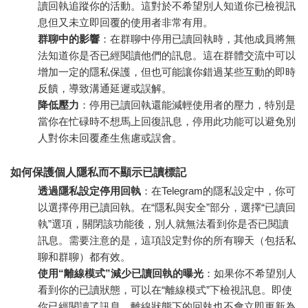
讀回執追蹤你的活動。這對於不希望別人知道你已檢視訊
息但又未立即回覆的使用者非常有用。
群聊中的影響
：在群聊中停用已讀回執時，其他成員將無
法知道你是否已經閱讀他們的訊息。這在群體交流中可以
增加一定的隱私保護，但也可能讓你錯過某些互動的即時
反饋，導致溝通延遲或誤解。
降低壓力
：停用已讀回執還能減輕使用者的壓力，特別是
當你在忙碌時不想馬上回復訊息，停用此功能可以避免別
人對你未回覆產生焦慮或誤會。
如何保護個人隱私而不顯示已讀標記
透過隱私設定停用回執
：在Telegram的隱私設定中，你可
以選擇停用已讀回執。在“隱私與安全”部分，選擇“已讀回
執”選項，關閉該功能後，別人就無法看到你是否已閱讀
訊息。需要注意的是，這項設定對你的所有聊天（包括私
聊和群聊）都有效。
使用“離線模式”減少已讀回執的曝光
：如果你不希望別人
看到你的已讀狀態，可以在“離線模式”下檢視訊息。即使
你已經閱讀了訊息，離線狀態下的回執也不會立即更新為