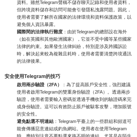
資料。雖然Telegram聲稱不儲存聊天記錄和使用者資料，
但跨境資料儲存和訪問可能會引發隱私洩露問題。因此，
使用者需要了解所在國家的法律環境和資料保護政策，以
避免個人資訊暴露。
國際間的法律執行難度
：由於Telegram的總部設在海外
（如在英國和其他歐洲國家），它並不受中國等某些國家
法律的約束。如果發生法律糾紛，特別是涉及跨國訴訟
時，解決起來較為複雜且耗時，使用者需要清楚跨境通訊
的法律後果。
安全使用Telegram的技巧
啟用兩步驗證（2FA）
：為了提高賬戶安全性，強烈建議
使用者啟用Telegram的雙重身份驗證（2FA）。透過兩步
驗證，使用者需要輸入密碼並透過手機收到的驗證碼來完
成身份驗證。這可以有效防止賬戶被駭客攻擊，增加賬號
的安全性。
避免點選不明連結
：Telegram平臺上的一些群組和頻道可
能會傳播惡意連結或釣魚網站。使用者在使用Telegram
時，應特別注意不要點選來路不明的連結，尤其是在陌生