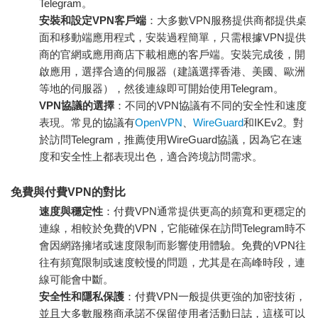
Telegram。
安裝和設定VPN客戶端
：大多數VPN服務提供商都提供桌
面和移動端應用程式，安裝過程簡單，只需根據VPN提供
商的官網或應用商店下載相應的客戶端。安裝完成後，開
啟應用，選擇合適的伺服器（建議選擇香港、美國、歐洲
等地的伺服器），然後連線即可開始使用Telegram。
VPN協議的選擇
：不同的VPN協議有不同的安全性和速度
表現。常見的協議有
OpenVPN
、
WireGuard
和IKEv2。對
於訪問Telegram，推薦使用WireGuard協議，因為它在速
度和安全性上都表現出色，適合跨境訪問需求。
免費與付費VPN的對比
速度與穩定性
：付費VPN通常提供更高的頻寬和更穩定的
連線，相較於免費的VPN，它能確保在訪問Telegram時不
會因網路擁堵或速度限制而影響使用體驗。免費的VPN往
往有頻寬限制或速度較慢的問題，尤其是在高峰時段，連
線可能會中斷。
安全性和隱私保護
：付費VPN一般提供更強的加密技術，
並且大多數服務商承諾不保留使用者活動日誌，這樣可以