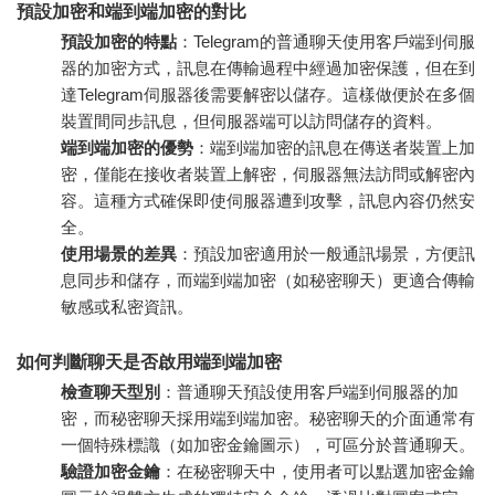
預設加密和端到端加密的對比
預設加密的特點
：Telegram的普通聊天使用客戶端到伺服
器的加密方式，訊息在傳輸過程中經過加密保護，但在到
達Telegram伺服器後需要解密以儲存。這樣做便於在多個
裝置間同步訊息，但伺服器端可以訪問儲存的資料。
端到端加密的優勢
：端到端加密的訊息在傳送者裝置上加
密，僅能在接收者裝置上解密，伺服器無法訪問或解密內
容。這種方式確保即使伺服器遭到攻擊，訊息內容仍然安
全。
使用場景的差異
：預設加密適用於一般通訊場景，方便訊
息同步和儲存，而端到端加密（如秘密聊天）更適合傳輸
敏感或私密資訊。
如何判斷聊天是否啟用端到端加密
檢查聊天型別
：普通聊天預設使用客戶端到伺服器的加
密，而秘密聊天採用端到端加密。秘密聊天的介面通常有
一個特殊標識（如加密金鑰圖示），可區分於普通聊天。
驗證加密金鑰
：在秘密聊天中，使用者可以點選加密金鑰