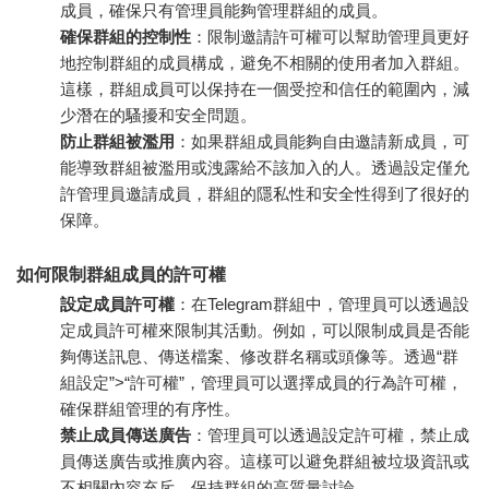
成員，確保只有管理員能夠管理群組的成員。
確保群組的控制性
：限制邀請許可權可以幫助管理員更好
地控制群組的成員構成，避免不相關的使用者加入群組。
這樣，群組成員可以保持在一個受控和信任的範圍內，減
少潛在的騷擾和安全問題。
防止群組被濫用
：如果群組成員能夠自由邀請新成員，可
能導致群組被濫用或洩露給不該加入的人。透過設定僅允
許管理員邀請成員，群組的隱私性和安全性得到了很好的
保障。
如何限制群組成員的許可權
設定成員許可權
：在Telegram群組中，管理員可以透過設
定成員許可權來限制其活動。例如，可以限制成員是否能
夠傳送訊息、傳送檔案、修改群名稱或頭像等。透過“群
組設定”>“許可權”，管理員可以選擇成員的行為許可權，
確保群組管理的有序性。
禁止成員傳送廣告
：管理員可以透過設定許可權，禁止成
員傳送廣告或推廣內容。這樣可以避免群組被垃圾資訊或
不相關內容充斥，保持群組的高質量討論。