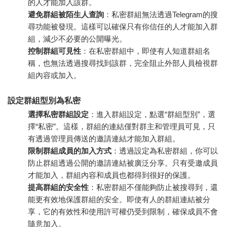
的人才能加入該群。
避免群組被陌生人查詢
：私密群組無法透過Telegram的搜
尋功能被發現。這樣可以確保只有你信任的人才能加入群
組，減少不必要的公開曝光。
控制群組可見性
：在私密群組中，即使有人知道群組名
稱，也無法透過搜尋找到該群，完全阻止外部人員檢視群
組內容或加入。
設定群組型別為私密
選擇私密群組設定
：進入群組設定，點選“群組型別”，選
擇“私密”。這樣，群組的連結僅對群主和管理員可見，只
有透過管理員傳送的邀請連結才能加入群組。
限制群組成員的加入方式
：透過設定為私密群組，你可以
防止群組透過公開的邀請連結被廣泛分享。只有受邀成員
才能加入，群組內容和成員也都得到很好的保護。
提高群組的安全性
：私密群組不僅能夠防止被搜尋到，還
能更有效地保護群組的安全。即使有人的群組連結被分
享，它的有效性和使用許可權仍受到限制，確保成員不會
隨意加入。