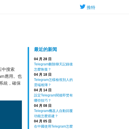
推特
最近的新闻
04 月 28 日
Telegram刪除聊天記錄後
商店中搜索
怎麼恢復？
04 月 18 日
ram應用。也
Telegram怎樣檢視別人的
作業系統，確保
雲端相簿？
04 月 14 日
設定Telegram閱後即焚有
哪些技巧？
04 月 08 日
Telegram機器人自動回覆
功能怎麼搭建？
04 月 05 日
在中國使用Telegram怎麼