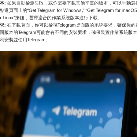
本:
如果自動檢測失敗，或你需要下載其他平臺的版本，可以手動選
上的“Get Telegram for Windows,” “Get Telegram for macOS,
m for Linux”按鈕，選擇適合的作業系統版本進行下載。
求:
在下載頁面，你可以檢視Telegram桌面版的系統要求，確保你
同版本的Telegram可能會有不同的安裝要求，確保裝置作業系統版
安裝並使用Telegram。