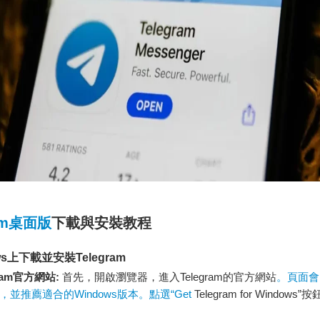
ram桌面版
下載與安裝教程
ws上下載並安裝Telegram
ram官方網站:
首先，開啟瀏覽器，進入Telegram的官方網站
。頁面會
並推薦適合的Windows版本。點選“Get
Telegram for Window