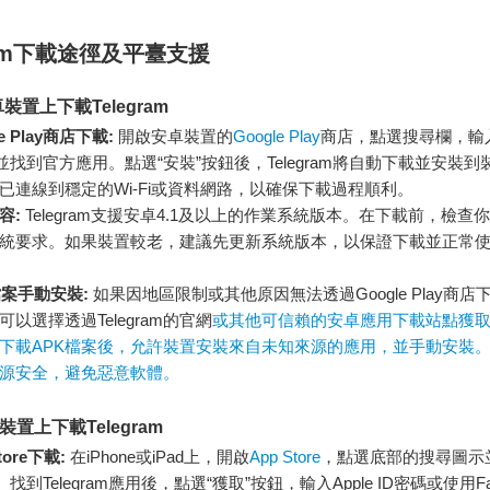
gram下載途徑及平臺支援
裝置上下載Telegram
e Play商店下載:
開啟安卓裝置的
Google Play
商店，點選搜尋欄，輸
ram”並找到官方應用。點選“安裝”按鈕後，Telegram將自動下載並安裝
已連線到穩定的Wi-Fi或資料網路，以確保下載過程順利。
容:
Telegram支援安卓4.1及以上的作業系統版本。在下載前，檢查
統要求。如果裝置較老，建議先更新系統版本，以保證下載並正常
檔案手動安裝:
如果因地區限制或其他原因無法透過Google Play商店
m，可以選擇透過Telegram的官網
或其他可信賴的安卓應用下載站點獲取Tel
。下載APK檔案後，允許裝置安裝來自未知來源的應用，並手動安裝
源安全，避免惡意軟體。
裝置上下載Telegram
tore下載:
在iPhone或iPad上，開啟
App Store
，點選底部的搜尋圖示
am”。找到Telegram應用後，點選“獲取”按鈕，輸入Apple ID密碼或使用Fa