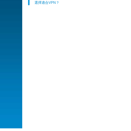
選擇適合VPN？