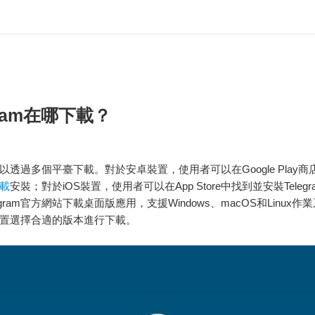
gram在哪下載？
am可以透過多個平臺下載。對於安卓裝置，使用者可以在Google Play
下載
安裝；對於iOS裝置，使用者可以在App Store中找到並安裝Teleg
egram官方網站下載桌面版應用，支援Windows、macOS和Linux
置選擇合適的版本進行下載。