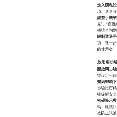
進入隱私設
項。透過該
調整手機號
見”、“僅
機號查詢到
限制透過手
項，進一步
的使用者。
啟用兩步
開啟兩步驗
號設定一個
繫結郵箱下
步驗證密碼
收提醒安全
密碼提示與
碼。建議語
效防止賬號