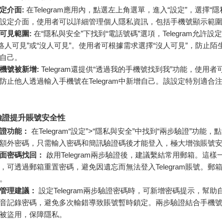
定介面:
在Telegram應用內，點選左上角選單，進入“設定”，選擇“
設定介面，使用者可以詳細管理個人隱私資訊，包括手機號顯示範
可見範圍:
在“隱私與安全”下找到“電話號碼”選項，Telegram允許設
聯絡人可見”或“沒人可見”。使用者可根據需求選擇“沒人可見”，防止陌
自己。
機號被新增:
Telegram還提供“透過我的手機號找到我”功能，使用
防止他人透過輸入手機號在Telegram中新增自己。該設定特別適合
驗證提升賬號安全性
證功能：
在Telegram“設定”>“隱私與安全”中找到“兩步驗證”功能
額外密碼，只需輸入密碼和簡訊驗證碼後才能登入，極大增強賬號
面密碼找回：
啟用Telegram兩步驗證後，建議繫結常用郵箱。這樣
，可透過郵箱重置密碼，避免因遺忘而無法登入Telegram賬號。郵
。
管理建議：
設定Telegram兩步驗證密碼時，可新增密碼提示，幫助
音記錄密碼，避免多次輸錯導致賬號暫時鎖定。兩步驗證結合手機
被盜用，保障隱私。