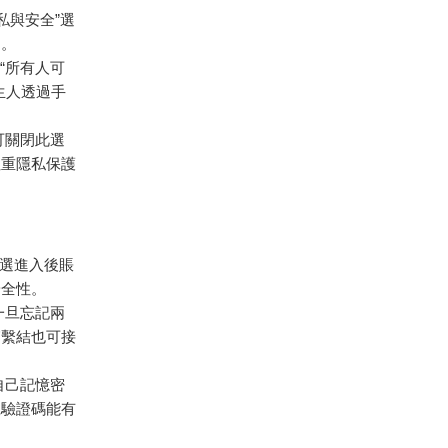
隱私與安全”選
圍。
定“所有人可
生人透過手
者可關閉此選
注重隱私保護
，點選進入後賬
安全性。
一旦忘記兩
箱繫結也可接
自己記憶密
號驗證碼能有