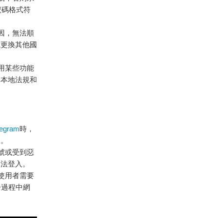
號碼格式符
因，無法順
試更換其他國
使用某些功能
據本地法規和
egram
時，
用。
賬號或受到惡
無法登入。
，使用者需要
冊過程中網