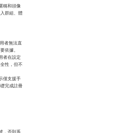
、暱稱和頭像
加入群組、體
使用者無法直
重要依據。
使用者在設定
安全性，但不
提示僅支援手
基礎完成註冊
區號，否則系