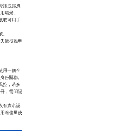
人資訊洩露風
使用場景。
獲取可用手
號。
丟失後很難申
可使用一個全
和身份關聯。
風控，若多
註冊，需間隔
常沒有實名認
要用途儘量使