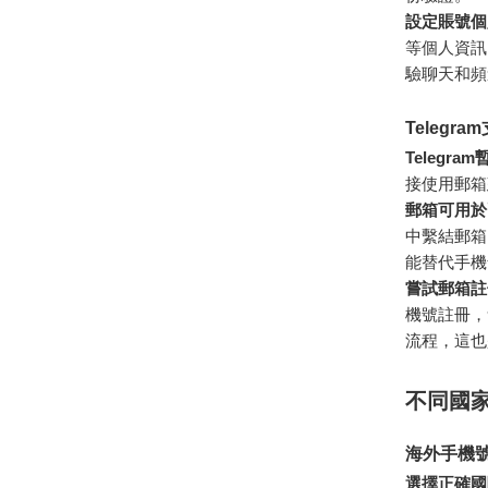
設定賬號個
等個人資訊
驗聊天和頻
Telegr
Telegr
接使用郵箱
郵箱可用於
中繫結郵箱
能替代手機
嘗試郵箱註
機號註冊，
流程，這也
不同國家
海外手機號
選擇正確國