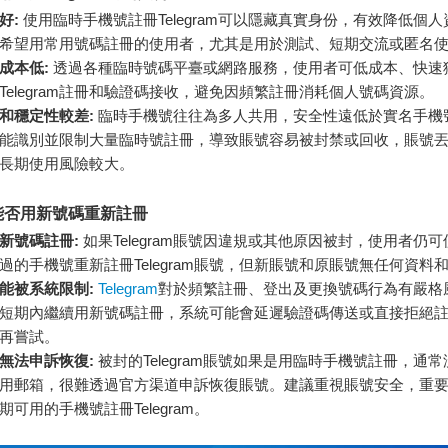
好:
使用臨時手機號註冊Telegram可以隱藏真實身份，有效降低個
希望用常用號碼註冊的使用者，尤其是用於測試、短期交流或匿名
成本低:
透過各種臨時號碼平臺或網路服務，使用者可低成本、快速
Telegram註冊和驗證碼接收，避免因頻繁註冊消耗個人號碼資源。
和穩定性較差:
臨時手機號往往為多人共用，安全性遠低於實名手機
ram可能識別並限制大量臨時號註冊，導致賬號容易被封禁或回收，賬號
長期使用風險較大。
能否用新號碼重新註冊
新號碼註冊:
如果Telegram賬號因違規或其他原因被封，使用者仍
過的手機號重新註冊Telegram賬號，但新賬號和原賬號無任何資料
能被系統限制:
Telegram
對於頻繁註冊、登出及更換號碼行為有嚴格
短期內繼續用新號碼註冊，系統可能會延遲驗證碼傳送或直接拒絕
再嘗試。
無法申訴恢復:
被封的Telegram賬號如果是用臨時手機號註冊，通
用郵箱，很難透過官方渠道申訴恢復賬號。建議重視賬號安全，重
可用的手機號註冊Telegram。