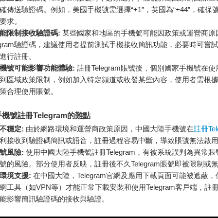
確傳送驗證碼。例如，美國手機號需選擇“+1”，英國為“+44”，確保
am要求。
能限制接收驗證碼:
某些國家和地區的手機號可能因政策或運營商原
legram驗證碼，建議使用者提前測試手機接收簡訊功能，必要時可嘗
進行註冊。
機號可能影響功能體驗:
註冊Telegram賬號後，個別國家手機號在
到區域政策限制，例如加入特定頻道或收發某些內容，使用者需根
am政策合理使用賬號。
機號註冊Telegram的難點
不穩定:
由於網路環境和運營商政策原因，中國大陸手機號在
註冊Tel
利接收到驗證碼簡訊或語音，註冊過程容易中斷，導致賬號無法啟
號風險:
使用中國大陸手機號註冊Telegram，有被系統誤判為異常
號的風險。部分使用者反映，註冊後不久Telegram賬號即被限制或
環境支援:
在中國大陸，Telegram官網及應用下載頁面可能被遮蔽
網工具（如VPN等）才能正常下載安裝和使用Telegram客戶端，註
能影響簡訊驗證碼的接收與驗證。