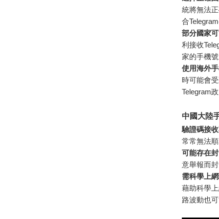
統將無法正
合Telegr
部分國家可
利接收Te
家的手機號
使用海外手
時可能會受
Telegr
中國大陸手
驗證碼接收
常常無法順
可能存在封
意舉報而封
需科學上網
藉助科學上
路波動也可