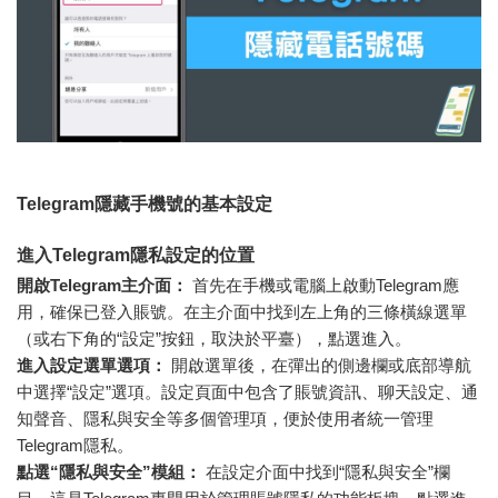
Telegram隱藏手機號的基本設定
進入Telegram隱私設定的位置
開啟Telegram主介面：
首先在手機或電腦上啟動Telegram應
用，確保已登入賬號。在主介面中找到左上角的三條橫線選單
（或右下角的“設定”按鈕，取決於平臺），點選進入。
進入設定選單選項：
開啟選單後，在彈出的側邊欄或底部導航
中選擇“設定”選項。設定頁面中包含了賬號資訊、聊天設定、通
知聲音、隱私與安全等多個管理項，便於使用者統一管理
Telegram隱私。
點選“隱私與安全”模組：
在設定介面中找到“隱私與安全”欄