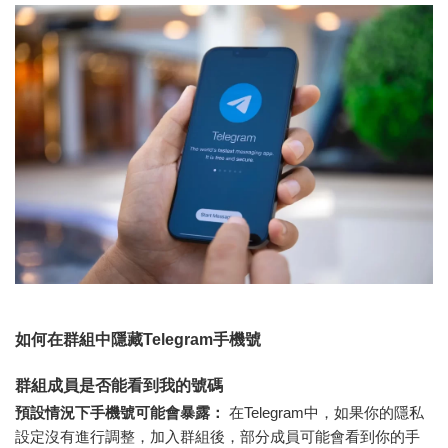
如何在群組中隱藏Telegram手機號
群組成員是否能看到我的號碼
預設情況下手機號可能會暴露：
在Telegram中，如果你的隱私
設定沒有進行調整，加入群組後，部分成員可能會看到你的手