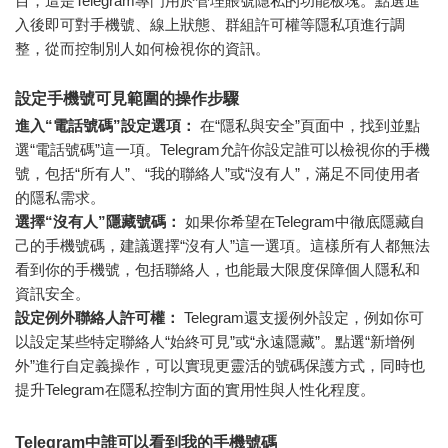
目，這是Telegram專門用於管理賬號隱私的功能板塊。點選進
入後即可對手機號、線上狀態、群組許可權等隱私項進行調
整，從而控制別人如何檢視你的資訊。
設定手機號可見範圍的操作步驟
進入“電話號碼”設定選項：
在“隱私與安全”頁面中，找到並點
選“電話號碼”這一項。Telegram允許你設定誰可以檢視你的手機
號，包括“所有人”、“我的聯絡人”或“沒有人”，滿足不同使用者
的隱私需求。
選擇“沒有人”隱藏號碼：
如果你希望在Telegram中徹底隱藏自
己的手機號碼，建議選擇“沒有人”這一選項。這樣所有人都無法
看到你的手機號，包括聯絡人，也能最大限度保障個人隱私和
資訊安全。
設定例外聯絡人許可權：
Telegram還支援例外設定，例如你可
以設定某些特定聯絡人“始終可見”或“永遠隱藏”。點選“新增例
外”進行自定義操作，可以實現更靈活的號碼保護方式，同時也
提升Telegram在隱私控制方面的實用性與人性化程度。
Telegram中誰可以看到我的手機號碼