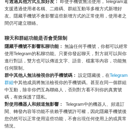
可透過其他方式互加好友：
即使手機號無法使用，Telegram還
支援透過使用者名稱、二維碼、群組互動等多種方式新增好
友。隱藏手機號不會影響這些新增方式的正常使用，使用者之
間仍可建立聯絡。
聊天和群組功能是否會受限制
隱藏手機號不影響私聊功能：
無論任何手機號，你都可以經常
使用Telegram的私聊功能。只要你發起聊天，對方就可以與你
進行對話，雙方也可以傳送文字、語音、檔案等內容，功能無
任何限制。
群中其他人無法檢視你的手機號碼：
設定隱藏後，在
Telegram
群組
中其他成員將無法檢視你的手機號碼。甚至在同一個群組
中互動，除非你們互為聯絡人，否則對方看不到你的真實號
碼，有效保護了隱私。
對使用機器人和頻道無影響：
Telegram中的機器人、頻道訂
閱、轉發內容等功能不依賴手機號許可權，因此隱藏手機號後
您仍然可以正常使用這些功能，不會出現任何使用上的或異常
情況。