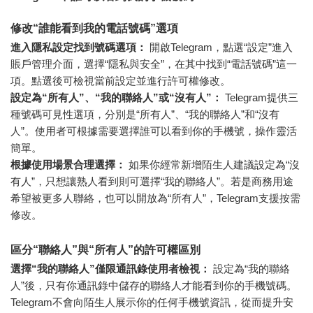
修改“誰能看到我的電話號碼”選項
進入隱私設定找到號碼選項：
開啟Telegram，點選“設定”進入
賬戶管理介面，選擇“隱私與安全”，在其中找到“電話號碼”這一
項。點選後可檢視當前設定並進行許可權修改。
設定為“所有人”、“我的聯絡人”或“沒有人”：
Telegram提供三
種號碼可見性選項，分別是“所有人”、“我的聯絡人”和“沒有
人”。使用者可根據需要選擇誰可以看到你的手機號，操作靈活
簡單。
根據使用場景合理選擇：
如果你經常新增陌生人建議設定為“沒
有人”，只想讓熟人看到則可選擇“我的聯絡人”。若是商務用途
希望被更多人聯絡，也可以開放為“所有人”，Telegram支援按需
修改。
區分“聯絡人”與“所有人”的許可權區別
選擇“我的聯絡人”僅限通訊錄使用者檢視：
設定為“我的聯絡
人”後，只有你通訊錄中儲存的聯絡人才能看到你的手機號碼。
Telegram不會向陌生人展示你的任何手機號資訊，從而提升安