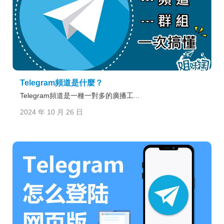
Telegram頻道是什麼？
Telegram頻道是一種一對多的廣播工...
2024 年 10 月 26 日