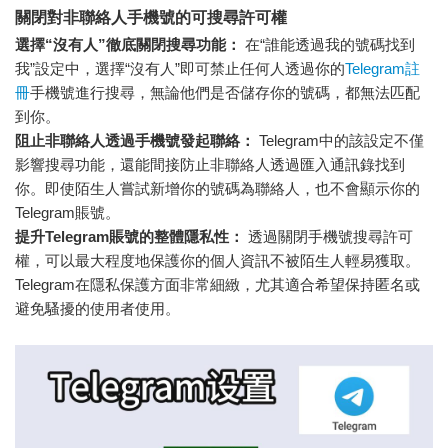
關閉對非聯絡人手機號的可搜尋許可權
選擇“沒有人”徹底關閉搜尋功能：
在“誰能透過我的號碼找到
我”設定中，選擇“沒有人”即可禁止任何人透過你的
Telegram註
冊
手機號進行搜尋，無論他們是否儲存你的號碼，都無法匹配
到你。
阻止非聯絡人透過手機號發起聯絡：
Telegram中的該設定不僅
影響搜尋功能，還能間接防止非聯絡人透過匯入通訊錄找到
你。即使陌生人嘗試新增你的號碼為聯絡人，也不會顯示你的
Telegram賬號。
提升Telegram賬號的整體隱私性：
透過關閉手機號搜尋許可
權，可以最大程度地保護你的個人資訊不被陌生人輕易獲取。
Telegram在隱私保護方面非常細緻，尤其適合希望保持匿名或
避免騷擾的使用者使用。