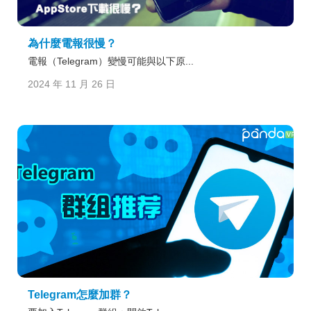
為什麼電報很慢？
電報（Telegram）變慢可能與以下原...
2024 年 11 月 26 日
Telegram怎麼加群？