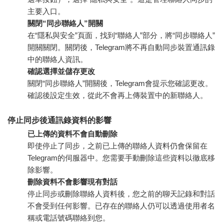
主要入口。
關閉“同步聯絡人”開關
在“隱私與安全”頁面，找到“聯絡人”部分，將“同步聯絡人”
開關關閉。關閉後，Telegram將不再自動同步裝置通訊錄
中的聯絡人資訊。
確認選擇並儲存更改
關閉“同步聯絡人”開關後，Telegram會提示您確認更改。
確認後設定生效，從此不會再上傳裝置中的新聯絡人。
停止同步後通訊錄資料的影響
已上傳的資料不會自動刪除
即使停止了同步，之前已上傳的聯絡人資料仍會保留在
Telegram的伺服器中。您需要手動刪除這些資料以徹底移
除影響。
刪除資料不會影響現有對話
停止同步或刪除聯絡人資料後，您之前的聊天記錄和對話
不會受到任何影響。已存在的聯絡人仍可以透過使用者名
稱或電話號碼聯絡到您。