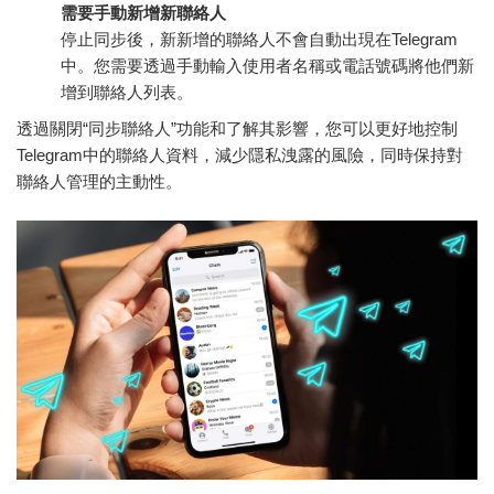
需要手動新增新聯絡人
停止同步後，新新增的聯絡人不會自動出現在Telegram
中。您需要透過手動輸入使用者名稱或電話號碼將他們新
增到聯絡人列表。
透過關閉“同步聯絡人”功能和了解其影響，您可以更好地控制
Telegram中的聯絡人資料，減少隱私洩露的風險，同時保持對
聯絡人管理的主動性。