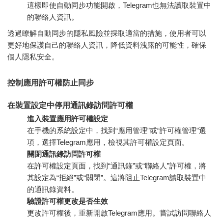
這樣即使自動同步功能開啟，Telegram也無法讀取裝置中
的聯絡人資訊。
透過瞭解自動同步的隱私風險並採取適當的措施，使用者可以
更好地保護自己的聯絡人資訊，降低資料洩露的可能性，確保
個人隱私安全。
控制應用許可權防止同步
在裝置設定中停用通訊錄訪問許可權
進入裝置應用許可權設定
在手機的系統設定中，找到“應用管理”或“許可權管理”選
項，選擇Telegram應用，檢視其許可權設定頁面。
關閉通訊錄訪問許可權
在許可權設定頁面，找到“通訊錄”或“聯絡人”許可權，將
其設定為“拒絕”或“關閉”。這將阻止Telegram讀取裝置中
的通訊錄資料。
驗證許可權更改是否生效
更改許可權後，重新開啟Telegram應用。嘗試訪問聯絡人