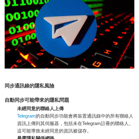
同步通訊錄的隱私風險
自動同步可能帶來的隱私問題
未經同意的聯絡人上傳
Telegram
的自動同步功能會將裝置通訊錄中的所有聯絡人
資訊上傳到其伺服器，包括未在Telegram註冊的聯絡人。
這可能導致未經同意的資訊被儲存。
暴露隱私關係網路