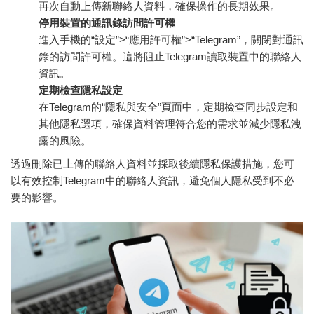
再次自動上傳新聯絡人資料，確保操作的長期效果。
停用裝置的通訊錄訪問許可權
進入手機的“設定”>“應用許可權”>“Telegram”，關閉對通訊
錄的訪問許可權。這將阻止Telegram讀取裝置中的聯絡人
資訊。
定期檢查隱私設定
在Telegram的“隱私與安全”頁面中，定期檢查同步設定和
其他隱私選項，確保資料管理符合您的需求並減少隱私洩
露的風險。
透過刪除已上傳的聯絡人資料並採取後續隱私保護措施，您可
以有效控制Telegram中的聯絡人資訊，避免個人隱私受到不必
要的影響。