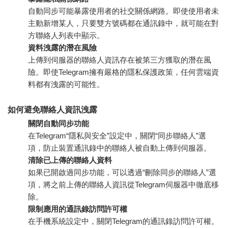
自動同步可能暴露使用者的社交關係網路。即使使用者未
主動新增某人，只要雙方號碼都在通訊錄中，就可能在對
方聯絡人列表中顯示。
資料洩露的潛在風險
上傳到伺服器的聯絡人資訊存在被第三方獲取的潛在風
險。即使Telegram擁有嚴格的隱私保護政策，任何雲端資
料都有洩露的可能性。
如何避免聯絡人資訊洩露
關閉自動同步功能
在Telegram“隱私與安全”設定中，關閉“同步聯絡人”選
項，防止裝置通訊錄中的聯絡人被自動上傳到伺服器。
清除已上傳的聯絡人資料
如果已開啟過同步功能，可以透過“刪除同步的聯絡人”選
項，將之前上傳的聯絡人資訊從Telegram伺服器中徹底移
除。
限制應用的通訊錄訪問許可權
在手機系統設定中，關閉Telegram的通訊錄訪問許可權。