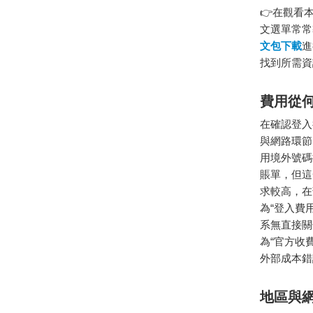
👉在觀看
文選單常常導
文包下載
進
找到所需資
費用從
在確認登入
與網路環節
用境外號碼
賬單，但這
求較高，在
為“登入費
系無直接關
為“官方收
外部成本錯
地區與