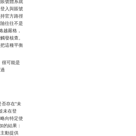
雜賬號體系就
把登入與賬號
堅持官方路徑
風險往往不是
略越嚴格，
易觸發核查。
。把這種平衡
，很可能是
透過
是否存在“未
 並未在登
策略向特定使
加的結果：
，主動提供