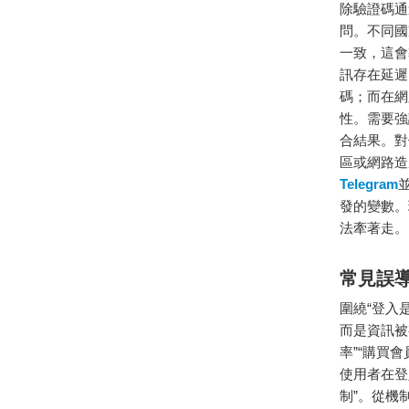
除驗證碼通
問。不同國
一致，這會
訊存在延遲
碼；而在網
性。需要強
合結果。對
區或網路造
Telegram
發的變數。
法牽著走。
常見誤
圍繞“登入
而是資訊被
率”“購買
使用者在登
制”。從機