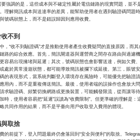
需要強調的是，這些成本與不確定性屬於電信鏈路的現實問題，並不
。理解簡訊成本與送達率的差異，能幫助使用者在遇到驗證碼問題
與號碼狀態上，而不是錯誤歸因到應用收費。
會收不到
中，“收不到驗證碼”才是推動使用者產生收費疑問的直接原因，而其
鏈路的綜合效應。首先，簡訊閘道器與運營商之間存在路由與過濾
更容易出現擁堵與延遲；其次，號碼狀態也會影響送達，例如欠費
或處於異常漫遊狀態，都可能導致簡訊被攔下或延後。第三，賬號
碼的表現形式，當系統判斷登入環境存在風險時，可能優先把驗證
應用內，而不是重複傳送簡訊。最後，使用者端的誤操作也會放大
請求驗證碼、頻繁切換網路或更換裝置，可能觸發限流，從而讓等
加時，使用者容易把“延遲”誤讀為“收費限制”。但更準確的理解是：
略共同作用的結果，而不是平臺向用戶收取登入費用的體現。
議與取捨
費的前提下，登入問題最終仍會落回到“安全與便利”的取捨。Telegra