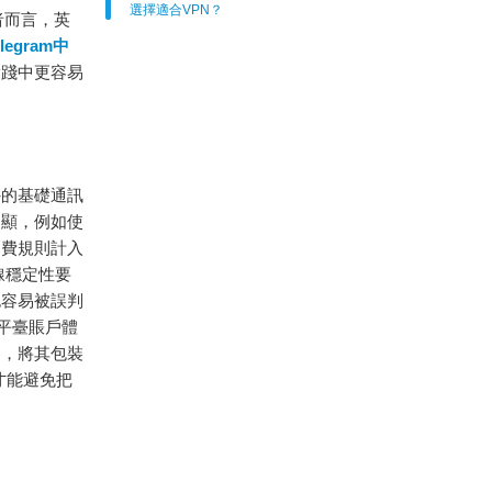
選擇適合VPN？
者而言，英
elegram中
實踐中更容易
外的基礎通訊
明顯，例如使
資費規則計入
線穩定性要
也容易被誤判
平臺賬戶體
界，將其包裝
才能避免把