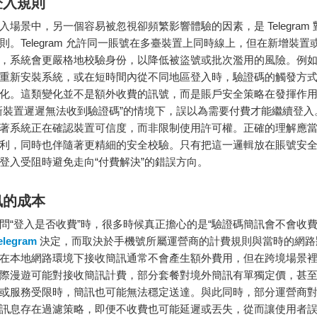
登入規則
入場景中，另一個容易被忽視卻頻繁影響體驗的因素，是 Telegram
則。Telegram 允許同一賬號在多臺裝置上同時線上，但在新增裝置
，系統會更嚴格地校驗身份，以降低被盜號或批次濫用的風險。例
重新安裝系統，或在短時間內從不同地區登入時，驗證碼的觸發方
化。這類變化並不是額外收費的訊號，而是賬戶安全策略在發揮作
新裝置遲遲無法收到驗證碼”的情境下，誤以為需要付費才能繼續登入
著系統正在確認裝置可信度，而非限制使用許可權。正確的理解應
利，同時也伴隨著更精細的安全校驗。只有把這一邏輯放在賬號安
登入受阻時避免走向“付費解決”的錯誤方向。
訊的成本
問“登入是否收費”時，很多時候真正擔心的是“驗證碼簡訊會不會收費
elegram
決定，而取決於手機號所屬運營商的計費規則與當時的網路
在本地網路環境下接收簡訊通常不會產生額外費用，但在跨境場景
際漫遊可能對接收簡訊計費，部分套餐對境外簡訊有單獨定價，甚
或服務受限時，簡訊也可能無法穩定送達。與此同時，部分運營商
訊息存在過濾策略，即便不收費也可能延遲或丟失，從而讓使用者誤