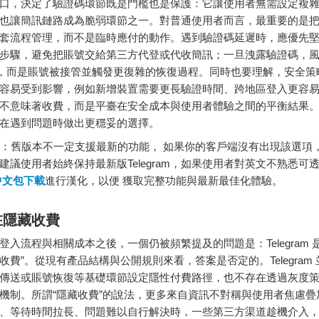
口，決定了驗證碼環節既是門檻也是保護：它讓使用者無需設定複
也讓簡訊鏈路成為脆弱環節之一。對普通使用者而言，最重要的是
套流程管理，而不是臨時應付的動作。遇到驗證碼延遲時，應優先
步驟，避免把賬號交給第三方代登或代收簡訊；一旦洩露驗證碼，
”，而是賬號被接管並觸發更復雜的恢復過程。同時也要理解，安全策
容易受到影響，例如新增裝置需要更長驗證時間、跨地區登入更容
不意味著收費，而是平臺在安全成本與使用者體驗之間的平衡結果
在遇到問題時做出更穩妥的選擇。
：舊版本不一定支援最新的功能， 如果你的客戶端沒有出現該選項
建議使用者始終保持最新版Telegram，如果使用者對英文不熟悉可
m中文包下載
進行漢化，以便 獲取完整功能與最新最佳化體驗。
在隱藏收費
登入流程與相關成本之後，一個仍被頻繁提及的問題是：Telegram 
收費”。從現有產品結構與公開規則來看，答案是否定的。Telegram
傳送或賬號恢復等基礎環節設定隱性付費路徑，也不存在透過灰度
機制。所謂“隱藏收費”的說法，更多來自資訊不對稱與使用者焦慮疊
、等待時間拉長、問題難以自行解決時，一些第三方渠道趁機介入