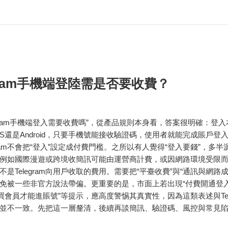
egram手機端登陸需是否要收費？
legram手機端登入需要收費嗎”，從產品規則本身看，答案很明確：登
OS還是Android，只要手機號能接收驗證碼，使用者就能完成賬戶登
egram不會把“登入”設定成付費門檻。之所以有人覺得“登入要錢”，多
例如國際漫遊或跨境收簡訊可能由運營商計費，或因網路環境受限
不是Telegram向用戶收取的費用。需要把“平臺收費”與“通訊與網路
免被一些非官方說法帶偏。更重要的是，市面上若出現“付費開通登入
購買會員才能進賬號”等提示，應高度警惕其真實性，因為這類表述與Tele
並不一致。先把這一層釐清，後續再談簡訊、驗證碼、風控與常見