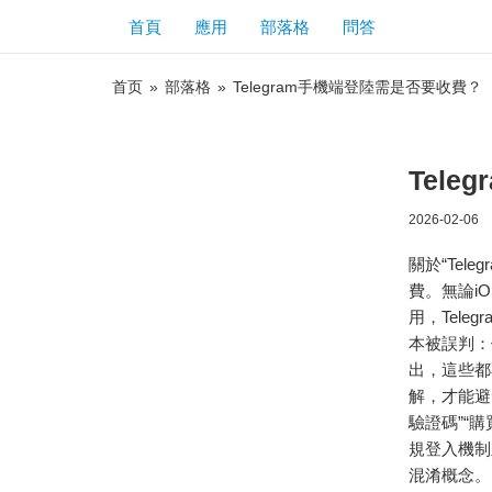
首頁
應用
部落格
問答
首页
»
部落格
»
Telegram手機端登陸需是否要收費？
Tel
2026-02-06
關於“Te
費。無論i
用，Tel
本被誤判：
出，這些都
解，才能避
驗證碼”“
規登入機制
混淆概念。