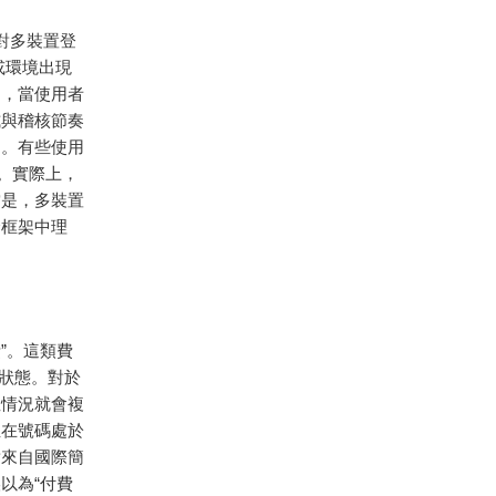
 對多裝置登
或環境出現
如，當使用者
式與稽核節奏
用。有些使用
。實際上，
當是，多裝置
全框架中理
”。這類費
狀態。對於
裡情況就會複
至在號碼處於
對來自國際簡
以為“付費