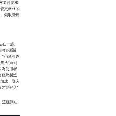
方還會要求
觸發更嚴格的
程、索取費用
繫結在一起。
些內容屬於
，也仍然可以
無法“買到
因為使用者
會藉此製造
的加成，登入
才能登入”
，這樣讓功