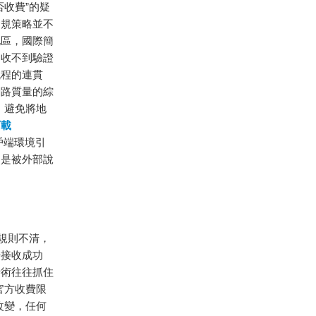
收費”的疑
合規策略並不
地區，國際簡
間收不到驗證
流程的連貫
網路質量的綜
，避免將地
下載
戶端環境引
不是被外部說
規則不清，
升接收成功
話術往往抓住
官方收費限
改變，任何