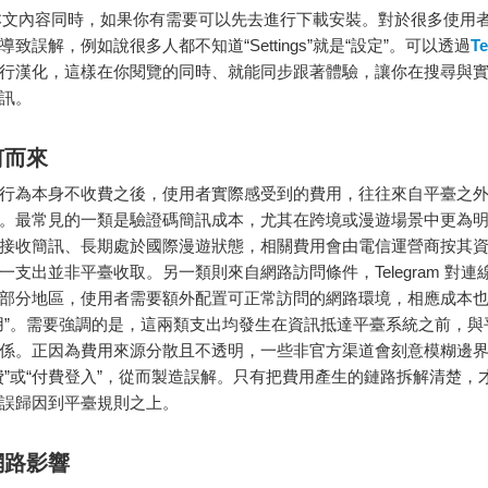
本文內容同時，如果你有需要可以先去進行下載安裝。對於很多使用
致誤解，例如說很多人都不知道“Settings”就是“設定”。可以透過
T
行漢化，這樣在你閱覽的同時、就能同步跟著體驗，讓你在搜尋與
訊。
何而來
行為本身不收費之後，使用者實際感受到的費用，往往來自平臺之
。最常見的一類是驗證碼簡訊成本，尤其在跨境或漫遊場景中更為
接收簡訊、長期處於國際漫遊狀態，相關費用會由電信運營商按其
一支出並非平臺收取。另一類則來自網路訪問條件，Telegram 對連
部分地區，使用者需要額外配置可正常訪問的網路環境，相應成本
用”。需要強調的是，這兩類支出均發生在資訊抵達平臺系統之前，與
係。正因為費用來源分散且不透明，一些非官方渠道會刻意模糊邊
費”或“付費登入”，從而製造誤解。只有把費用產生的鏈路拆解清楚，
誤歸因到平臺規則之上。
網路影響