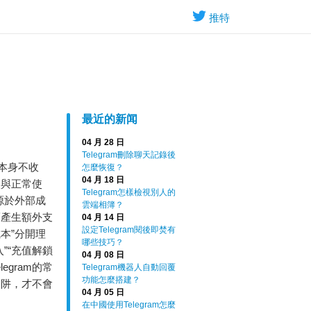
推特
最近的新闻
04 月 28 日
Telegram刪除聊天記錄後
入本身不收
怎麼恢復？
04 月 18 日
入與正常使
Telegram怎樣檢視別人的
半源於外部成
雲端相簿？
而產生額外支
04 月 14 日
設定Telegram閱後即焚有
成本”分開理
哪些技巧？
”“充值解鎖
04 月 08 日
gram的常
Telegram機器人自動回覆
功能怎麼搭建？
陷阱，才不會
04 月 05 日
在中國使用Telegram怎麼