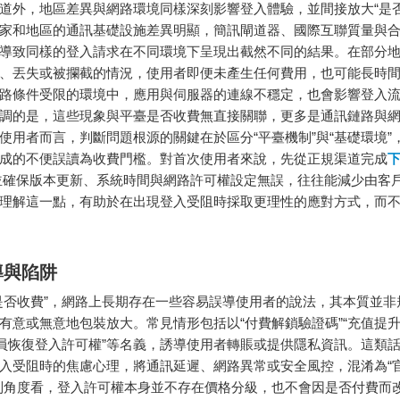
道外，地區差異與網路環境同樣深刻影響登入體驗，並間接放大“是否
家和地區的通訊基礎設施差異明顯，簡訊閘道器、國際互聯質量與
導致同樣的登入請求在不同環境下呈現出截然不同的結果。在部分
、丟失或被攔截的情況，使用者即便未產生任何費用，也可能長時
路條件受限的環境中，應用與伺服器的連線不穩定，也會影響登入
調的是，這些現象與平臺是否收費無直接關聯，更多是通訊鏈路與
使用者而言，判斷問題根源的關鍵在於區分“平臺機制”與“基礎環境”
成的不便誤讀為收費門檻。對首次使用者來說，先從正規渠道完成
並確保版本更新、系統時間與網路許可權設定無誤，往往能減少由客
理解這一點，有助於在出現登入受阻時採取更理性的應對方式，而
導與陷阱
是否收費”，網路上長期存在一些容易誤導使用者的說法，其本質並非
有意或無意地包裝放大。常見情形包括以“付費解鎖驗證碼”“充值提
會員恢復登入許可權”等名義，誘導使用者轉賬或提供隱私資訊。這類
入受阻時的焦慮心理，將通訊延遲、網路異常或安全風控，混淆為“
制角度看，登入許可權本身並不存在價格分級，也不會因是否付費而