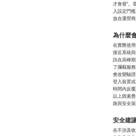
才會發”。
入設定門檻
放在運營商
為什麼
在實際使用
接近系統與
訊在高峰期
了攔截服務
會改變驗證
登入裝置或
時間內反覆
以上因素疊
路與安全策
安全建
在不涉及收