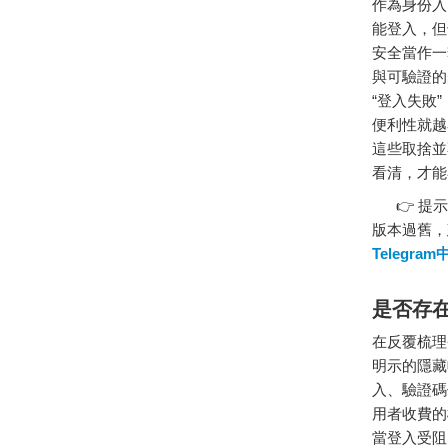
作為身份入
能登入，但
安全當作一
與可驗證的
“登入失敗
便利性就越
這些取捨並
看清，才能
👉 提示
版本過舊，
Telegra
是否存
在反覆梳理
明示的隱藏
入、驗證碼
用者收費的
當登入受阻