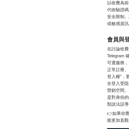
以收費為前
代收驗證碼
安全限制。
或敏感資訊
會員與
在討論收費
Teleg
可選服務，
正常註冊、
登入權”，
在登入受阻
營銷空間。
是對身份的
類說法誤導
👉如果你
能更加直觀