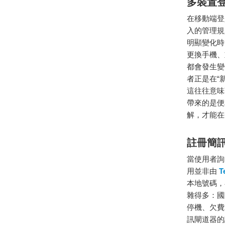
多裝置
在移動端登
入的管理規
明顯變化時
更換手機、
都會發生變
者正是在“
這往往意味
帶來的是便
解，才能在
註冊簡
當使用者詢
用並非由
T
本地號碼，
雜得多：國
停機、欠費
訊閘道器的