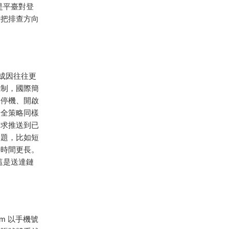
是平臺對登
時把排查方向
成因往往更
機制，國際簡
、停機、開啟
安全策略同樣
請求推送到已
問題，比如短
待時間更長。
這是送達鏈
m 以手機號