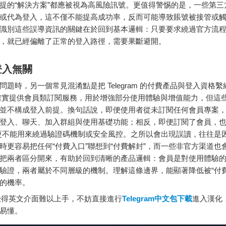
提的“解決方案”都應被視為高風險訊號。更值得警惕的是，一些第三
或代為登入，這不僅不能提高成功率，反而可能導致賬號被接管或
識別這些誤導資訊的關鍵在於回到基本邏輯：只要要求繞過官方流
，就已經偏離了正常的登入路徑，需要果斷避開。
登入無關
問題時，另一個常見混淆點是把 Telegram 的付費產品與登入資格
ram 確實提供會員類訂閱服務，用於增強部分使用體驗與增值能力，但這
並不構成登入前提。換句話說，即便使用者從未訂閱任何會員專案
登入、聊天、加入群組與使用基礎功能；相反，即便訂閱了會員，也
更不能用來繞過驗證碼機制或安全風控。之所以會出現誤讀，往往是
時更容易把任何“付費入口”聯想到“付費解封”，而一些非官方渠道也
把兩者區分開來，有助於回到清晰的產品邏輯：會員是對使用體驗
驗證，兩者屬於不同層級的機制。理解這條邊界，能顯著降低被“付費
的機率。
覺得英文介面難以上手，不妨直接進行
Telegram中文包下載
進入漢化
易懂。