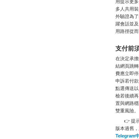
用提示更多
多人共用裝
外驗證為了
躍會話並及
用路徑從而
支付前
在決定承擔
結網頁跳轉
費應立即停
申訴若付款
點選傳送以
檢若後續再
置與網路穩
雙重風險。
👉 提示
版本過舊，
Telegra