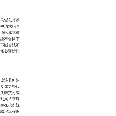
行為變化持續
集中請求驗證
際通訊成本補
驗證不會留下
時不斷嘗試不
與觸發邏輯比
完成註冊但這
涉及違規整段
面跳轉支付或
別到異常來源
定存在批次註
方驗證流程保