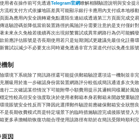
使用者在操作前可先透過
Telegram官網
瞭解相關驗證說明與安全提
方流程支付方式依據地區差異可能顯示銀行卡應用內支付或本地移
頁面為應用內安全跳轉避免點選陌生連結或透過第三方頁面完成交
傳送驗證碼並降低當前裝置路徑的風險評分需要注意的是支付僅針
著未來永久免檢若後續再次出現頻繁嘗試或異常網路行為仍可能觸
款前應評估賬號是否長期使用若只是短期測試更建議先最佳化註冊
新嘗試以減少不必要支出同時避免透過非官方渠道代付以免產生賬
證機制
險環境下系統除了簡訊路徑還可能提供郵箱驗證選項這一機制並非
充層級用於進一步確認身份當裝置網路評分較低或簡訊通道多次失
進行二次確認某些情況下可能附帶小額費用提示其邏輯同樣屬於風
穩定性較高但安全強度取決於使用者郵箱本身若郵箱未開啟雙重驗
環境賬號安全性反而下降因此選擇郵件驗證前應確保郵箱安全狀態
不是長期收費模式而是特定場景下的臨時措施驗證完成後賬號登入
箱更多承擔輔助恢復功能合理使用該路徑有助於在簡訊受限時順利
發原因