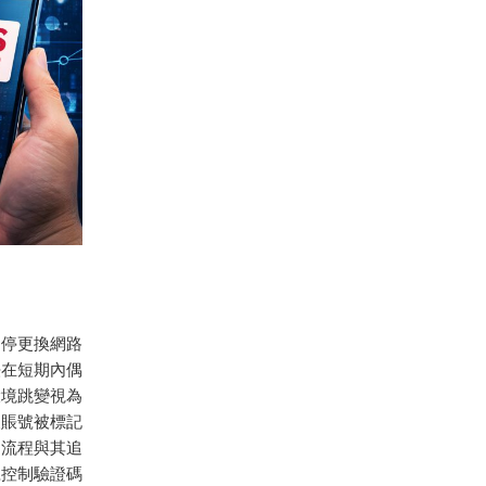
不停更換網路
法在短期內偶
環境跳變視為
報賬號被標記
回流程與其追
號控制驗證碼