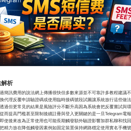
法解析
過簡訊費用的說法網上傳播很快但多數來源並不可靠許多教程建議
換代理反覆申請驗證碼或使用臨時接碼號段試圖讓系統放行這些做
透過但更常見的結果是風險評分不斷升高因為系統會把反覆嘗試與
從而提高門檻甚至限制後續註冊與登入更關鍵的是一旦Telegram電
即使後來改為正常使用也可能長期觸發額外驗證影響加群私聊和找
把精力放在降低觸發因素例如固定裝置保持網路穩定使用實名手機