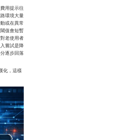
訊費用提示往
網路環境大量
活動或在異常
險閾值會短暫
針對老使用者
登入嘗試是降
評分逐步回落
漢化，這樣