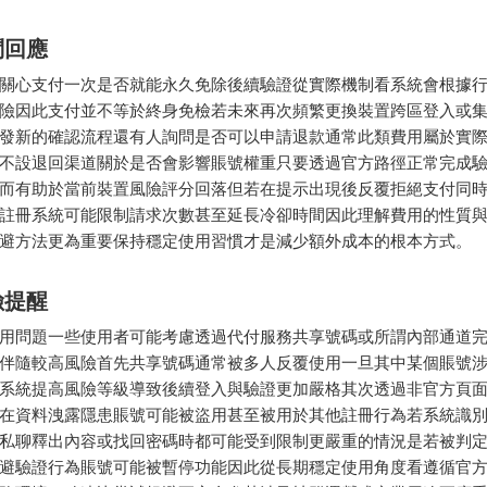
問回應
關心支付一次是否就能永久免除後續驗證從實際機制看系統會根據
險因此支付並不等於終身免檢若未來再次頻繁更換裝置跨區登入或
發新的確認流程還有人詢問是否可以申請退款通常此類費用屬於實
不設退回渠道關於是否會影響賬號權重只要透過官方路徑正常完成
而有助於當前裝置風險評分回落但若在提示出現後反覆拒絕支付同
註冊系統可能限制請求次數甚至延長冷卻時間因此理解費用的性質
避方法更為重要保持穩定使用習慣才是減少額外成本的根本方式。
險提醒
用問題一些使用者可能考慮透過代付服務共享號碼或所謂內部通道
伴隨較高風險首先共享號碼通常被多人反覆使用一旦其中某個賬號
系統提高風險等級導致後續登入與驗證更加嚴格其次透過非官方頁
在資料洩露隱患賬號可能被盜用甚至被用於其他註冊行為若系統識
私聊釋出內容或找回密碼時都可能受到限制更嚴重的情況是若被判
避驗證行為賬號可能被暫停功能因此從長期穩定使用角度看遵循官