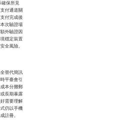
示確保所見
動支付通道關
易支付完成後
對本次驗證場
發額外驗證因
環境穩定裝置
號安全風險。
完全替代簡訊
敗時平臺會引
險成本分攤郵
證或長期暴露
良好需要理解
方式仍以手機
完成註冊。