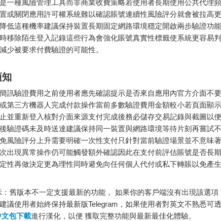
是一種風險管理工具而非商業收費策略若使用者長期使用公共代理
置或關閉應用許可權系統難以確認賬號連續性風險評分就會被拉高
降低這種機率建議保持裝置長期固定網路環境穩定開啟兩步驗證功
時移除陌生登入記錄這些行為會強化賬號真實性標籤使系統更容易
減少被要求付費驗證的可能性。
須知
簡訊驗證費用之前使用者應先確認提示是否來自應用內官方介面不
或第三方機器人完成付款操作當前多數驗證費用金額較小若頁面顯
止並重新登入核對介面來源支付完成後務必儲存交易記錄與截圖以
後驗證碼未及時送達建議保持同一裝置與網路環境等待片刻再嘗試
免風險評分上升需要明確一次性支付只針對當前驗證場景並不意味
次出現異常操作仍可能觸發額外確認因此在支付前評估賬號是否長
定性再做決定更為理性同時避免向任何個人代付或私下轉賬以免產
：舊版本不一定支援最新的功能， 如果你的客戶端沒有出現該選項
建議使用者始終保持最新版Telegram，如果使用者對英文不熟悉可
m中文包下載
進行漢化，以便 獲取完整功能與最新最佳化體驗。