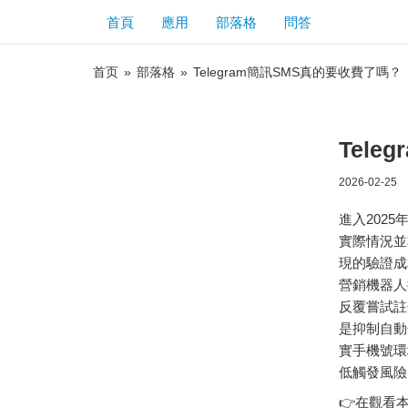
首頁
應用
部落格
問答
首页
»
部落格
»
Telegram簡訊SMS真的要收費了嗎？
Tel
2026-02-25
進入202
實際情況並
現的驗證成
營銷機器人
反覆嘗試註
是抑制自動
實手機號環
低觸發風險
👉在觀看