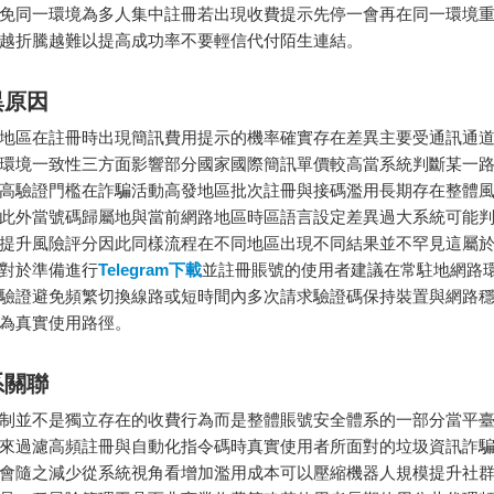
免同一環境為多人集中註冊若出現收費提示先停一會再在同一環境
越折騰越難以提高成功率不要輕信代付陌生連結。
異原因
地區在註冊時出現簡訊費用提示的機率確實存在差異主要受通訊通
環境一致性三方面影響部分國家國際簡訊單價較高當系統判斷某一
高驗證門檻在詐騙活動高發地區批次註冊與接碼濫用長期存在整體
此外當號碼歸屬地與當前網路地區時區語言設定差異過大系統可能
提升風險評分因此同樣流程在不同地區出現不同結果並不罕見這屬
對於準備進行
Telegram下載
並註冊賬號的使用者建議在常駐地網路
驗證避免頻繁切換線路或短時間內多次請求驗證碼保持裝置與網路
為真實使用路徑。
系關聯
制並不是獨立存在的收費行為而是整體賬號安全體系的一部分當平
來過濾高頻註冊與自動化指令碼時真實使用者所面對的垃圾資訊詐
會隨之減少從系統視角看增加濫用成本可以壓縮機器人規模提升社