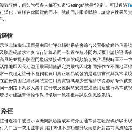
致誤解，例如說很多人都不知道“Settings”就是“設定”。可以透過
T
行漢化，這樣在你閱覽的同時、就能同步跟著體驗，讓你在搜尋與
訊。
斷邏輯
示並非隨機出現而是由風控評分驅動系統會綜合裝置指紋網路信譽
及驗證碼請求節奏進行計算若同一裝置在短時間內反覆申請驗證碼
高風險並提升驗證門檻虛擬接碼共享號碼頻繁切換代理與時區不一
活躍地區因長期濫用嚴重閾值設定更嚴格因此相同操作在不同地區
常一次穩定註冊不會觸發費用真正容易觸發的是連續嘗試與異常環
在註冊前固定網路與裝置使用真實號碼減少重複請求從源頭降低被
同一網路下為多人集中註冊或反覆解除安裝重灌應用這些行為常被
發提示建議暫停操作保持環境一致稍後再試以免風險累積。
付路徑
註冊過程中被提示承擔簡訊驗證成本時介面通常會在驗證碼步驟出
付入口這一費用並非會員訂閱也不是功能升級而是針對當前高風險