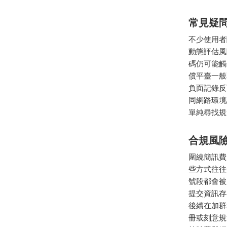
常見疑
不少使用者
動態評估風
碼仍可能觸
償平臺一般
負面記錄反
同網路環境
單純尋找規
合規風
圍繞簡訊費
些方式往往
號段都會被
提交資訊存
後續在加群
冊或刻意規