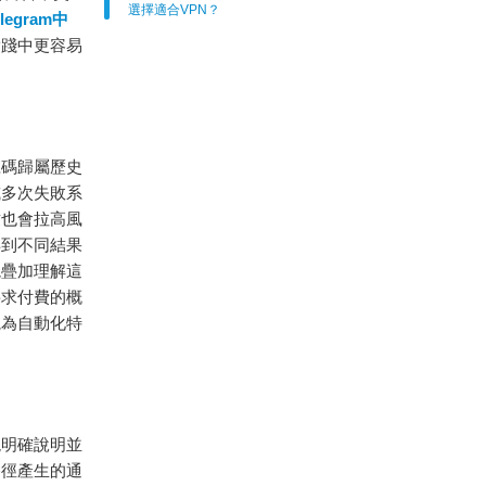
選擇適合VPN？
elegram中
實踐中更容易
號碼歸屬歷史
或多次失敗系
致也會拉高風
得到不同結果
境疊加理解這
要求付費的概
視為自動化特
現明確說明並
路徑產生的通