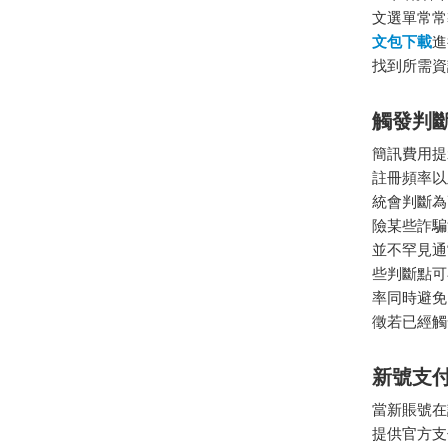
文選單常常導
文包下載
進
找到所需資
觸發判
簡訊費用提
註冊頻率以
統會判斷為
險某些詐騙
並不罕見通
些判斷點可
率同時避免
徵若已經觸
新號支
當新賬號在
提供官方支