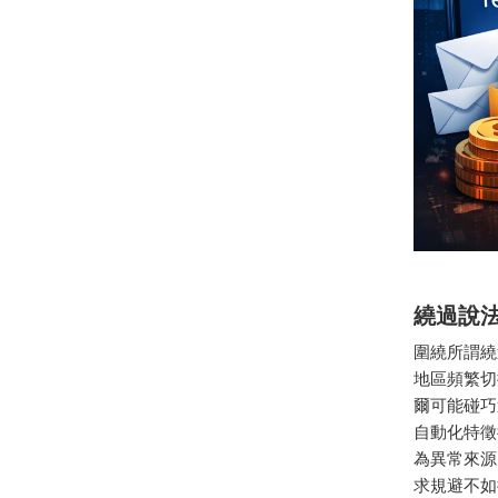
繞過說
圍繞所謂繞
地區頻繁切
爾可能碰巧
自動化特徵
為異常來源
求規避不如