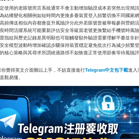
定使用的老賬號而言系統通常不會主動增加驗證成本若突然出現簡
為結構變化相關例如短時間內更換多臺裝置登入頻繁切換不同國家
高頻傳送相似內容都會提升風險評分此外若賬號曾被舉報參與營銷
長時間活躍系統可能重新評估安全等級當老號更換繫結手機號時風
置指紋與歷史記錄差異明顯也可能觸發額外驗證需要理解平臺並非
安全模型波動時增加確認步驟保持裝置穩定避免批次行為減少頻繁
的核心策略與其尋求所謂繞過路徑不如恢復正常使用節奏等待風險
你覺得英文介面難以上手，不妨直接進行
Telegram中文包下載
進入
直觀易懂。