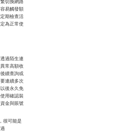
頻繁切換網路
更容易觸發額
能定期檢查活
判定為正常使
要透過陌生連
示異常高額收
便後續查詢或
不要連續多次
著以後永久免
期使用確認裝
生資金與賬號
，很可能是
透過