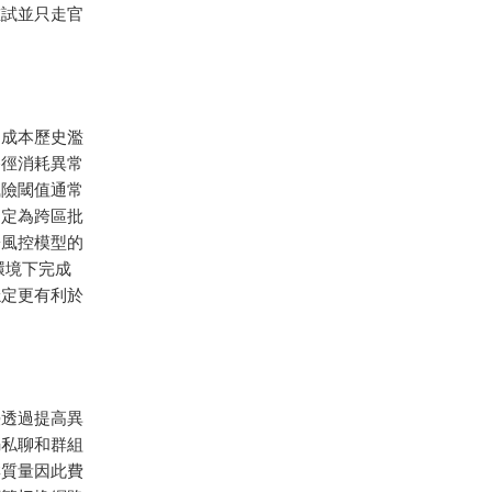
重試並只走官
道成本歷史濫
路徑消耗異常
風險閾值通常
判定為跨區批
於風控模型的
環境下完成
穩定更有利於
臺透過提高異
騙私聊和群組
群質量因此費