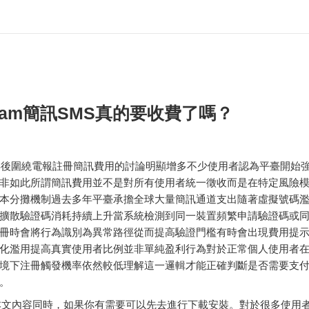
egram簡訊SMS真的要收費了嗎？
5年後圍繞電報註冊簡訊費用的討論明顯增多不少使用者認為平臺開始
非如此所謂簡訊費用並不是對所有使用者統一徵收而是在特定風險
本分攤機制過去多年平臺承擔全球大量簡訊通道支出隨著虛擬號碼
擴散驗證碼消耗持續上升當系統檢測到同一裝置頻繁申請驗證碼或
冊時會將行為識別為異常路徑從而提高驗證門檻有時會出現費用提
化濫用提高真實使用者比例並非單純盈利行為對於正常個人使用者
境下注冊觸發機率依然較低理解這一邏輯才能正確判斷是否需要支
。
本文內容同時，如果你有需要可以先去進行下載安裝。對於很多使用