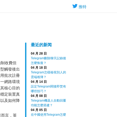
推特
最近的新闻
04 月 28 日
Telegram刪除聊天記錄後
強制收費但
怎麼恢復？
04 月 18 日
模型觸發後出
Telegram怎樣檢視別人的
濫用批次註冊
雲端相簿？
同一網路環境
04 月 14 日
設定Telegram閱後即焚有
示其核心目的
哪些技巧？
在穩定裝置真
04 月 08 日
付以及如何降
Telegram機器人自動回覆
功能怎麼搭建？
04 月 05 日
在中國使用Telegram怎麼
者而言，英