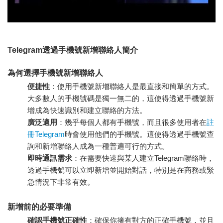
Telegram透過手機號新增聯絡人簡介
為何選擇手機號新增聯絡人
便捷性
：使用手機號新增聯絡人是最直接和簡單的方式。
大多數人的手機號碼是獨一無二的，這使得透過手機號新
增成為快速識別和建立聯絡的方法。
廣泛適用
：幾乎每個人都有手機號，而且很多使用者在
註
冊Telegram
時會使用他們的手機號。這使得透過手機號查
詢和新增聯絡人成為一種普遍可行的方式。
即時通訊需求
：在需要快速與某人建立Telegram聯絡時，
透過手機號可以立即新增並開始對話，特別是在商務或緊
急情況下非常有效。
新增前的必要準備
確認手機號正確性
：確保你擁有對方的正確手機號，並且