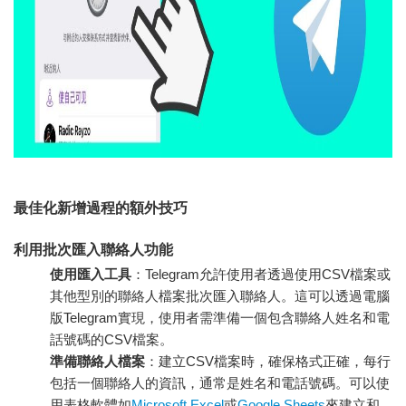
最佳化新增過程的額外技巧
利用批次匯入聯絡人功能
使用匯入工具
：Telegram允許使用者透過使用CSV檔案或
其他型別的聯絡人檔案批次匯入聯絡人。這可以透過電腦
版Telegram實現，使用者需準備一個包含聯絡人姓名和電
話號碼的CSV檔案。
準備聯絡人檔案
：建立CSV檔案時，確保格式正確，每行
包括一個聯絡人的資訊，通常是姓名和電話號碼。可以使
用表格軟體如
Microsoft Excel
或
Google Sheets
來建立和