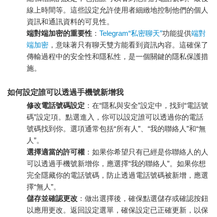
線上時間等。這些設定允許使用者細緻地控制他們的個人
資訊和通訊資料的可見性。
端對端加密的重要性
：
Telegram“私密聊天”
功能提供
端對
端加密
，意味著只有聊天雙方能看到資訊內容。這確保了
傳輸過程中的安全性和隱私性，是一個關鍵的隱私保護措
施。
如何設定誰可以透過手機號新增我
修改電話號碼設定
：在“隱私與安全”設定中，找到“電話號
碼”設定項。點選進入，你可以設定誰可以透過你的電話
號碼找到你。選項通常包括“所有人”、“我的聯絡人”和“無
人”。
選擇適當的許可權
：如果你希望只有已經是你聯絡人的人
可以透過手機號新增你，應選擇“我的聯絡人”。如果你想
完全隱藏你的電話號碼，防止透過電話號碼被新增，應選
擇“無人”。
儲存並確認更改
：做出選擇後，確保點選儲存或確認按鈕
以應用更改。返回設定選單，確保設定已正確更新，以保