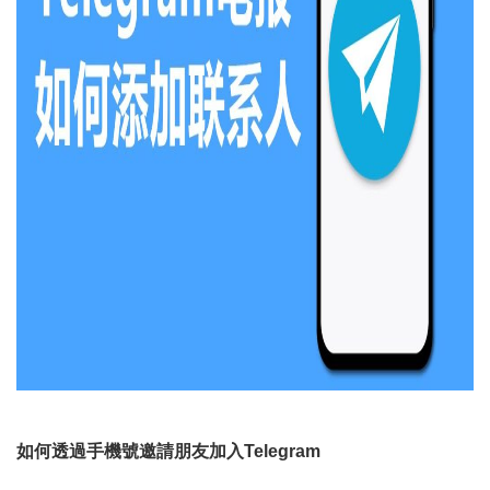
如何透過手機號邀請朋友加入Telegram