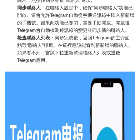
圖示，然後找到並點選“聯絡人”選項。
同步聯絡人
：在聯絡人設定中，確保“同步聯絡人”功能已
開啟。這會允許Telegram自動從手機通訊錄中匯入新新增
的手機號。如果此功能已關閉，需要手動開啟。開啟後，
Telegram會自動檢測通訊錄的變更並同步新的聯絡人。
檢查聯絡人列表
：同步完成後，返回Telegram的主介面，
點選“聯絡人”標籤。在這裡應該能看到新新增的聯絡人。
如果看不到，嘗試下拉重新整理聯絡人列表或重啟
Telegram應用。