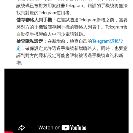
該號碼已被對方用於註冊Telegram。錯誤的手機號將無法
找到對應的Telegram使用者。
儲存聯絡人到手機
：在嘗試透過Telegram新增之前，需要
將對方的手機號儲存到手機的聯絡人列表中。Telegram會
自動從手機聯絡人中同步電話號碼。
檢查隱私設定
：在新增前，檢查自己的
Telegram隱私設
定
，確保設定允許透過手機號新增聯絡人。同時，也要意
譯到對方的隱私設定可能會限制被透過手機號查詢和新
增。