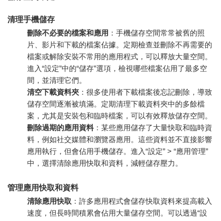
清理手機儲存
刪除不必要的檔案和應用
：手機儲存空間常常被舊的照
片、影片和下載的檔案佔據。定期檢查並刪除不再需要的
檔案或解除安裝不常用的應用程式，可以釋放大量空間。
進入“設定”中的“儲存”選項，檢視哪些檔案佔用了最多空
間，並清理它們。
清空下載資料夾
：很多使用者下載檔案後忘記刪除，導致
儲存空間逐漸被填滿。定期清理下載資料夾中的多餘檔
案，尤其是安裝包和臨時檔案，可以有效釋放儲存空間。
刪除過期的應用資料
：某些應用儲存了大量快取和臨時資
料，例如社交媒體和瀏覽器應用。這些資料並不直接影響
應用執行，但會佔用手機儲存。進入“設定” > “應用管理”
中，選擇清除應用快取和資料，減輕儲存壓力。
管理應用快取和資料
清除應用快取
：許多應用程式會儲存快取資料來提高載入
速度，但長時間積累會佔用大量儲存空間。可以透過“設