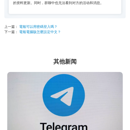
的资料更新。同时，群聊中也无法看到对方的活动和消息。
上一篇：
電報可以用密碼登入嗎？
下一篇：
電報電腦版怎麼設定中文？
其他新闻