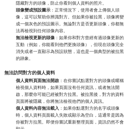
隱藏對方的頭像，防止你看到個人資料的照片。
頭像變成預設圖示
：正常情況下，使用者會上傳個人頭
像，這可以幫助你辨識對方。但如果你被拉黑，頭像將變
成一個灰色的預設圖示。無論對方是否更新頭像，你都無
法再檢視到任何頭像內容。
無法檢視更新的頭像
：如果你和對方曾經有過頭像更新的
互動（例如，你能看到他們更換頭像），但現在頭像完全
消失或者一直顯示為預設狀態，這也是一個典型的被拉黑
的跡象。
無法訪問對方的個人資料
個人資料頁面無法開啟
：在你嘗試點選對方的頭像或暱稱
檢視個人資料時，如果頁面沒有任何資訊，或者無法開
啟，那麼你可能已經被對方拉黑。被拉黑後，對方的資料
頁面將被隱藏，你將無法檢視他們的個人資訊。
個人資料內容無法載入
：如果你點選對方的名字或頭像
時，個人資料頁面載入失敗或顯示為空白，這通常是因為
你被對方拉黑。即便你嘗試重新整理頁面，資訊仍然不會
顯示。