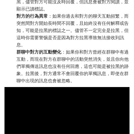
黑，儘管對方可能沒及時回覆，但訊息會被對方閱讀，並
顯示已讀標誌。
對方的行為異常
：如果你過去和對方的聊天互動頻繁，而
突然間對方開始長時間不回覆，且始終沒有任何解釋或告
知，可能是拉黑的標誌之一。儘管不一定完全是拉黑，但
這時你需要警惕是否是因為對方拉黑導致無法接收到訊
息。
群聊中對方的互動變化
：如果你和對方曾經在群聊中有過
互動，而現在對方在群聊中的活動突然消失，並且你向他
們單獨傳送訊息也沒有任何回應，這也可能是被拉黑的跡
象。拉黑後，對方通常不會回覆你的單獨訊息，即使在群
聊中出現的訊息也會被忽略。