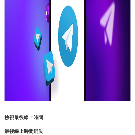
檢視最後線上時間
最後線上時間消失