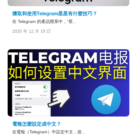
獲取和使用Telegram星星有什麼技巧？
在 Telegram 的產品體系中，“星...
2025 年 12 月 19 日
電報怎麼設定成中文？
在電報（Telegram）中設定中文，按...