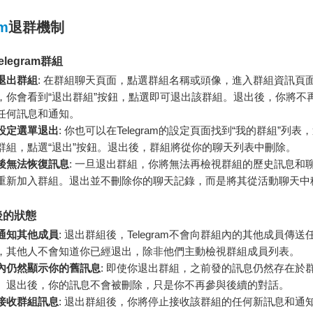
am
退群機制
legram群組
退出群組
: 在群組聊天頁面，點選群組名稱或頭像，進入群組資訊頁
，你會看到“退出群組”按鈕，點選即可退出該群組。退出後，你將不
任何訊息和通知。
設定選單退出
: 你也可以在Telegram的設定頁面找到“我的群組”列
群組，點選“退出”按鈕。退出後，群組將從你的聊天列表中刪除。
後無法恢復訊息
: 一旦退出群組，你將無法再檢視群組的歷史訊息和
重新加入群組。退出並不刪除你的聊天記錄，而是將其從活動聊天中
後的狀態
通知其他成員
: 退出群組後，Telegram不會向群組內的其他成員傳
，其他人不會知道你已經退出，除非他們主動檢視群組成員列表。
內仍然顯示你的舊訊息
: 即使你退出群組，之前發的訊息仍然存在於
。退出後，你的訊息不會被刪除，只是你不再參與後續的對話。
接收群組訊息
: 退出群組後，你將停止接收該群組的任何新訊息和通