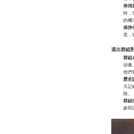
停用
時，
的機
保持
意，
退出群組
群組
頭像
他們
歷史
天記
除。
群組
參與