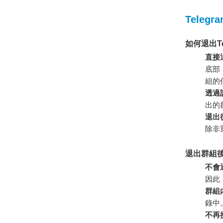
Telegr
如何退出Te
直接
底部
組的
透過
出的
退出
除非
退出群組
不會
因此
群組
錄中
不再