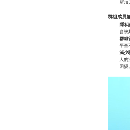
新加
群組成員
隱私
會被
群組
平臺
減少
人的
困擾