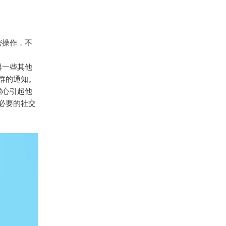
密操作，不
與一些其他
群的通知。
擔心引起他
必要的社交