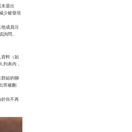
還未退出
減少被發現
其他成員注
或詢問。
人資料（如
人列表內，
在群組的聊
出而被刪
。由於你不再