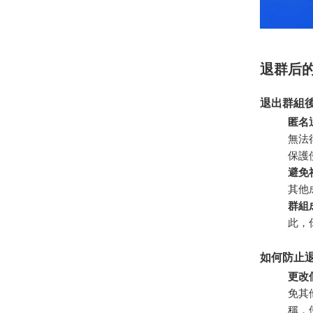
退群后
退出群組
匿名
無法
保護
避免
其他
群組
此，
如何防止
更改
免其
稱，