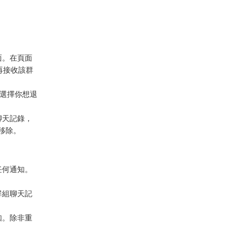
面。在頁面
再接收該群
表，選擇你想退
聊天記錄，
移除。
送任何通知。
群組聊天記
知。除非重